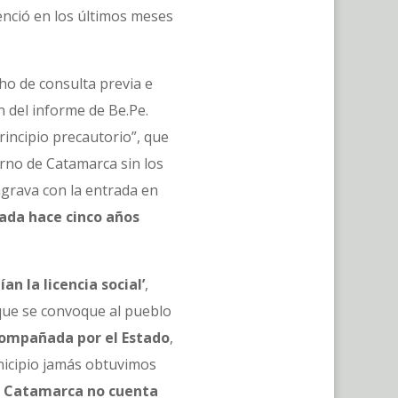
enció en los últimos meses
cho de consulta previa e
n del informe de Be.Pe.
rincipio precautorio”, que
erno de Catamarca sin los
agrava con la entrada en
iada hace cinco años
n la licencia social’
,
que se convoque al pueblo
compañada por el Estado
,
nicipio jamás obtuvimos
.
Catamarca no cuenta