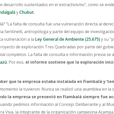
e desarrollo sustentados en el extractivismo”, como se evid
ndalgalá
y
Chubut
.
á? “La falta de consulta fue una vulneración directa al dere
a Sentinelli, antropóloga y parte del equipo de investigació
a vulneración a la
Ley General de Ambiente (25.675)
y su “p
 proyecto de exploración Tres Quebradas por parte del gobi
al completos. La falta de consulta e información previa se 
cazú
. Por eso,
el informe sostiene que
la exploración inic
er que la empresa estaba instalada en Fiambalá y ‘tenía
omento la tuvieron. Nunca se realizó una asamblea en la 
do la empresa se presentó en Fiambalá siempre fue a
 cuando pedimos información al Concejo Deliberante y al Mu
rra Viva, la integrante de la organización campesina Acampa