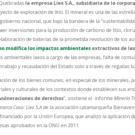
s Quebradas
la empresa Liex S.A., subsidiaria de la corpo
yecto de exploración de litio. El mineral es una de las estrell
gobierno nacional, que bajo la bandera de la “sustentabilidad
er inversiones para la producción de carbono de litio, clorur
 elaboración de baterías de la prometida revolución de los au
 no modifica los impactos ambientales
extractivos de la
es ambientales laxos a cargo de las empresas, falta de cons
 trabajo y recaudación del Estado solo a través de regalías 
zación de los bienes comunes, en especial de los minerales,
oriales y culturales de los contextos donde establecen sus en
vulneraciones de derechos
”, sostiene el informe
Minería Tr
marca Caso: Liex S.A
de la asociación catamarqueña Bienavent
inanciado por la Unión Europea, que analizó la aplicación de
sas aprobados en la ONU en 2011.