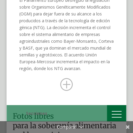
El Parlamento Europeo desreguló la legislación
sobre Organismos Genéticamente Modificados
(OGM) para dejar fuera de su alcance a los
producidos a través de la tecnología de edición
génica (NTG). La decisión incrementa el control
sobre el sistema alimentario de empresas
agroindustriales como Bayer-Monsanto, Corteva
y BASF, que ya dominan el mercado mundial de
semillas y agrotóxicos. El acuerdo Unión
Europea-Mercosur incrementa el impacto en la
región, donde los NTG avanzan.
P
Secciones
Fotos libres
para la soberanía alimentaria
Compartir