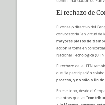
tienen financiación de Pan A
El rechazo de Co
El consejo directivo del Ce
convocatoria “en virtud de l
mayores plazos de tiempo
acción la toma en concordanc
Nacional Tecnológica (UTN)
El rechazo de la UTN tambié
que “la participación colabo
proceso, y no sólo a fin d
En ese tono, desde el Cenpat
mientras que las
“contribu
a la Meseta, parecen estar