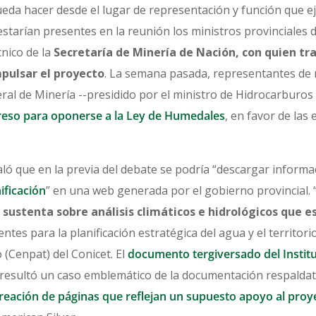
da hacer desde el lugar de representación y función que ejer
estarían presentes en la reunión los ministros provinciales
cnico de la
Secretaría de Minería de Nación, con quien tr
pulsar el proyecto
. La semana pasada, representantes de n
ral de Minería --presidido por el ministro de Hidrocarburos
reso para oponerse a la Ley de Humedales
, en favor de las 
eñaló que en la previa del debate se podría “descargar infor
ificación
” en una web generada por el gobierno provincial. 
 sustenta sobre análisis climáticos e hidrológicos que 
ientes para la planificación estratégica del agua y el territor
(Cenpat) del Conicet. El
documento tergiversado del Institu
resultó un caso emblemático de la documentación respaldat
reación de páginas que reflejan un supuesto apoyo al pro