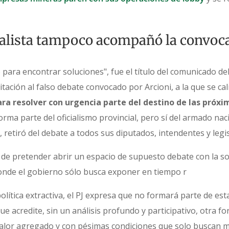
cialista tampoco acompañó la convoca
 para encontrar soluciones", fue el título del comunicado del P
tación al falso debate convocado por Arcioni, a la que se ca
ra resolver con urgencia parte del destino de las próx
orma parte del oficialismo provincial, pero sí del armado nac
i, retiró del debate a todos sus diputados, intendentes y leg
 de pretender abrir un espacio de supuesto debate con la so
donde el gobierno sólo busca exponer en tiempo r
olítica extractiva, el PJ expresa que no formará parte de est
ue acredite, sin un análisis profundo y participativo, otra f
valor agregado y con pésimas condiciones que solo buscan ma