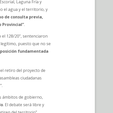
scorial, Laguna Fría y
el agua y el territorio, y
o de consulta previa,
 Provincial”
.
o el 128/20”, sentenciaron
legítimo, puesto que no se
 posición fundamentada
el retiro del proyecto de
as asambleas ciudadanas
s”.
es ámbitos de gobierno,
do
. El debate será libre y
etiren del territorio”,