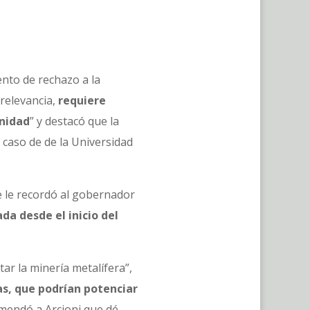
ento de rechazo a la
 relevancia,
requiere
unidad
” y destacó que la
l caso de de la Universidad
e le recordó al gobernador
da desde el inicio del
tar la minería metalífera”,
as, que podrían potenciar
comendó a Arcioni que dé