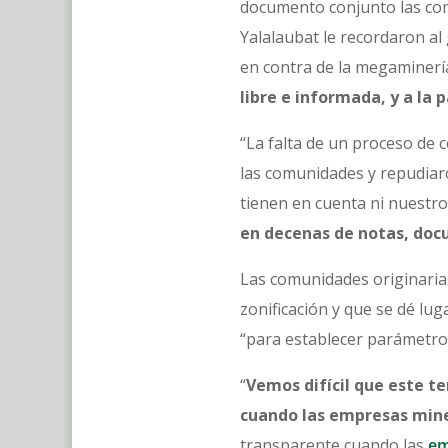
documento conjunto las comu
Yalalaubat le recordaron al
en contra de la megaminería
libre e informada, y a la 
“La falta de un proceso de c
las comunidades y repudiar
tienen en cuenta ni nuestr
en decenas de notas, do
Las comunidades originarias 
zonificación y que se dé lu
“para establecer parámetro
“
Vemos difícil que este t
cuando las empresas miner
transparente cuando las
em