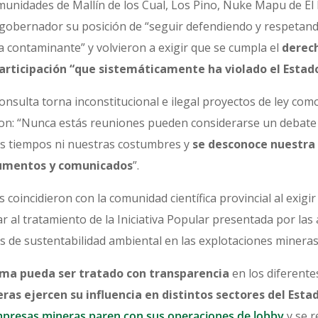
nidades de Mallín de los Cual, Los Pino, Ñuke Mapu de El E
 gobernador su posición de “seguir defendiendo y respetando 
 contaminante” y volvieron a exigir que se cumpla el
derech
participación “que sistemáticamente ha violado el Estado
onsulta torna inconstitucional e ilegal proyectos de ley com
on: “Nunca estás reuniones pueden considerarse un debate 
os tiempos ni nuestras costumbres y
se desconoce nuestra
cumentos y comunicados
”.
coincidieron con la comunidad científica provincial al exigir 
gar al tratamiento de la Iniciativa Popular presentada por l
s de sustentabilidad ambiental en las explotaciones minera
ema pueda ser tratado con transparencia
en los diferent
as ejercen su influencia en distintos sectores del Esta
presas mineras paren con sus operaciones de lobby
y se r