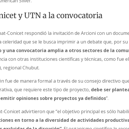
merican Silver.
nicet y UTN a la convocatoria
npat-Conicet respondió la invitación de Arcioni con un docum
a celeridad que se le busca imprimir a un debate que, por su
 y una convocatoria amplia a otros sectores de la com
ia con otras instituciones científicas y técnicas, como fue e
, regional Chubut.
n fue de manera formal a través de su consejo directivo qu
rativa, que requiere este tipo de proyecto,
debe ser plantea
e emitir opiniones sobre proyectos ya definidos
”.
-Conicet advirtieron que “el objetivo principal es sólo habili
ciones en torno a la diversidad de actividades productiv
 excluidas de la discusión”
. El organismo científico le re