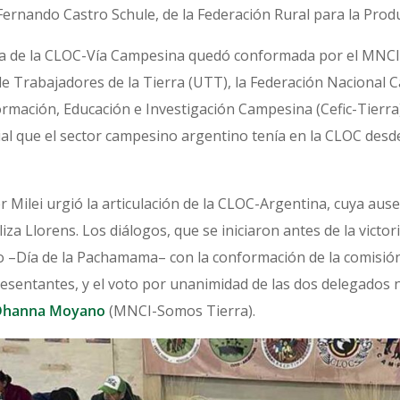
 Fernando Castro Schule, de la Federación Rural para la Produ
na de la CLOC-Vía Campesina quedó conformada por el MNCI
de Trabajadores de la Tierra (UTT), la Federación Nacional 
rmación, Educación e Investigación Campesina (Cefic-Tierra), 
cial que el sector campesino argentino tenía en la CLOC des
er Milei urgió la articulación de la CLOC-Argentina, cuya ause
iza Llorens. Los diálogos, que se iniciaron antes de la victor
o –Día de la Pachamama– con la conformación de la comisión
esentantes, y el voto por unanimidad de las dos delegados 
Dhanna Moyano
(MNCI-Somos Tierra).