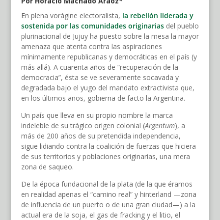
Por Horacio Machado Aráoz*
En plena vorágine electoralista,
la rebelión liderada y
sostenida por las comunidades originarias
del pueblo
plurinacional de Jujuy ha puesto sobre la mesa la mayor
amenaza que atenta contra las aspiraciones
mínimamente republicanas y democráticas en el país (y
más allá). A cuarenta años de “recuperación de la
democracia”, ésta se ve severamente socavada y
degradada bajo el yugo del mandato extractivista que,
en los últimos años, gobierna de facto la Argentina.
Un país que lleva en su propio nombre la marca
indeleble de su trágico origen colonial (
Argentum
), a
más de 200 años de su pretendida independencia,
sigue lidiando contra la coalición de fuerzas que hiciera
de sus territorios y poblaciones originarias, una mera
zona de saqueo.
De la época fundacional de la plata (de la que éramos
en realidad apenas el “camino real” y hinterland —zona
de influencia de un puerto o de una gran ciudad—) a la
actual era de la soja, el gas de fracking y el litio, el