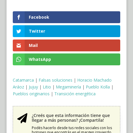
Facebook
Twitter
Mail
WhatsApp
Catamarca
|
Falsas soluciones
|
Horacio Machado
Aráoz
|
Jujuy
|
Litio
|
Megaminería
|
Pueblo Kolla
|
Pueblos originarios
|
Transición energética
¿Creés que esta información tiene que

llegar a más personas? ¡Compartila!
Podés hacerlo desde tus redes sociales con los
botones que encontrás en el margen izquierdo