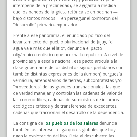
intemperie de la precariedad), se agiganta a medida
que los bandos de la grieta retórica se empecinan —
bajo distintos modos— en perseguir el oxímoron del
“desarrollo” primario-exportador.
Frente a ese panorama, el enunciado político del
levantamiento del pueblo plurinacional de Jujuy, “el
agua vale más que el litio”, denuncia el pacto
oligárquico-rentístico que acecha la república. A nivel de
provincias y a escala nacional, ese pacto articula a la
clase gobernante de los distintos signos partidarios con
también distintas expresiones de la (lumpen) burguesía
vernácula, arrendatarios de tierras, subcontratistas y/o
“proveedores” de las grandes transnacionales, las que
de verdad manejan y controlan las cadenas de valor de
las commodities; cadenas de suministros de insumos
ecológicos críticos y de transferencia de excedentes;
cadenas que traccionan el desarrollo de la dependencia.
La consigna de
los pueblos de los salares
denuncia
también los intereses oligárquicos globales que hoy
rigen la explotación del litio. Deja al descubierto las