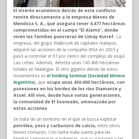
El interés económico detrás de este conflicto
remite directamente a la empresa Nieves de
Mendoza S. A., que asegura tener 4.477 hectáreas
comprometidas en el campo “El Alamo”, donde
viven las familias puesteras de Limay Kurref.
La
empresa, del grupo Walbrook de capitales malayos,
adquirió las acciones de la compañía IRSA en 2003 y
pasó a controlar el 97 por ciento del complejo de esquí
Las Leñas. Además, detenta unas 145.460 hectáreas
totales en Malargüe. El otro gigante detrás de estos
movimientos es
el holding Sominar (Sociedad Minera
Argentina
), que
ocupa unas 430.000 hectáreas, con
posesiones en los bordes de los ríos Diamante y
Atuel. Allí vive, desde hace varias generaciones,
la comunidad de El Sosneado, amenazada por
estas acciones
.
Se trata de un territorio en el que se busca explotar
petróleo, yeso y carbonato de calcio,
entre otros
bienes comunes. Con tanta mala suerte para las
familias campesinas e indígenas, que su pastoreo y las