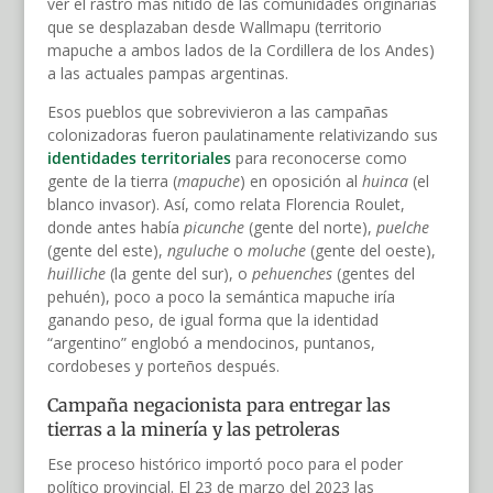
ver el rastro más nítido de las comunidades originarias
que se desplazaban desde Wallmapu (territorio
mapuche a ambos lados de la Cordillera de los Andes)
a las actuales pampas argentinas.
Esos pueblos que sobrevivieron a las campañas
colonizadoras fueron paulatinamente relativizando sus
identidades territoriales
para reconocerse como
gente de la tierra (
mapuche
) en oposición al
huinca
(el
blanco invasor). Así, como relata Florencia Roulet,
donde antes había
picunche
(gente del norte),
puelche
(gente del este),
nguluche
o
moluche
(gente del oeste),
huilliche
(la gente del sur), o
pehuenches
(gentes del
pehuén), poco a poco la semántica mapuche iría
ganando peso, de igual forma que la identidad
“argentino” englobó a mendocinos, puntanos,
cordobeses y porteños después.
Campaña negacionista para entregar las
tierras a la minería
y las petroleras
Ese proceso histórico importó poco para el poder
político provincial. El 23 de marzo del 2023 las