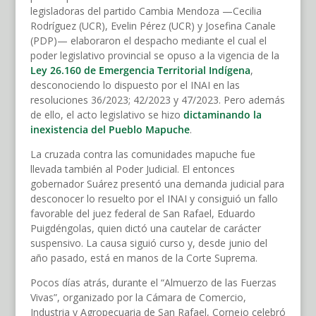
legisladoras del partido Cambia Mendoza —Cecilia
Rodríguez (UCR), Evelin Pérez (UCR) y Josefina Canale
(PDP)— elaboraron el despacho mediante el cual el
poder legislativo provincial se opuso a la vigencia de la
Ley 26.160 de Emergencia Territorial Indígena
,
desconociendo lo dispuesto por el INAI en las
resoluciones 36/2023; 42/2023 y 47/2023. Pero además
de ello, el acto legislativo se hizo
dictaminando la
inexistencia del Pueblo Mapuche
.
La cruzada contra las comunidades mapuche fue
llevada también al Poder Judicial. El entonces
gobernador Suárez presentó una demanda judicial para
desconocer lo resuelto por el INAI y consiguió un fallo
favorable del juez federal de San Rafael, Eduardo
Puigdéngolas, quien dictó una cautelar de carácter
suspensivo. La causa siguió curso y, desde junio del
año pasado, está en manos de la Corte Suprema.
Pocos días atrás, durante el “Almuerzo de las Fuerzas
Vivas”, organizado por la Cámara de Comercio,
Industria y Agropecuaria de San Rafael, Cornejo celebró