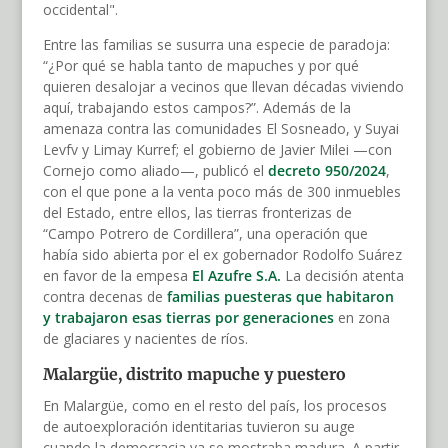
occidental".
Entre las familias se susurra una especie de paradoja:
“¿Por qué se habla tanto de mapuches y por qué
quieren desalojar a vecinos que llevan décadas viviendo
aquí, trabajando estos campos?”. Además de la
amenaza contra las comunidades El Sosneado, y Suyai
Levfv y Limay Kurref; el gobierno de Javier Milei —con
Cornejo como aliado—, publicó el
decreto 950/2024
,
con el que pone a la venta poco más de 300 inmuebles
del Estado, entre ellos, las tierras fronterizas de
“Campo Potrero de Cordillera”, una operación que
había sido abierta por el ex gobernador Rodolfo Suárez
en favor de la empesa
El Azufre S.A.
La decisión atenta
contra decenas de
familias puesteras que habitaron
y trabajaron esas tierras por generaciones
en zona
de glaciares y nacientes de ríos.
Malargüe, distrito mapuche y puestero
En Malargüe, como en el resto del país, los procesos
de autoexploración identitarias tuvieron su auge
cuando la democracia ya se mostraba madura. A partir