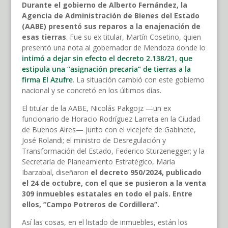
Durante el gobierno de Alberto Fernández, la
Agencia de Administración de Bienes del Estado
(AABE) presentó sus reparos a la enajenación de
esas tierras
. Fue su ex titular, Martín Cosetino, quien
presentó una nota al gobernador de Mendoza donde lo
intimó a dejar sin efecto el decreto 2.138/21, que
estipula una “asignación precaria” de tierras a la
firma El Azufre
. La situación cambió con este gobierno
nacional y se concretó en los últimos días.
El titular de la AABE, Nicolás Pakgojz —un ex
funcionario de Horacio Rodríguez Larreta en la Ciudad
de Buenos Aires— junto con el vicejefe de Gabinete,
José Rolandi; el ministro de Desregulación y
Transformación del Estado, Federico Sturzenegger; y la
Secretaría de Planeamiento Estratégico, María
Ibarzabal, diseñaron
el decreto 950/2024, publicado
el 24 de octubre, con el que se pusieron a la venta
309 inmuebles estatales en todo el país. Entre
ellos, “Campo Potreros de Cordillera”.
Así las cosas, en el listado de inmuebles, están los