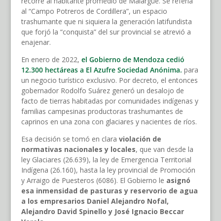
recorre al habitante promedio de Malargüe. Se refería
al “Campo Potreros de Cordillera”, un espacio
trashumante que ni siquiera la generación latifundista
que forjó la “conquista” del sur provincial se atrevió a
enajenar.
En enero de 2022,
el Gobierno de Mendoza cedió
12.300 hectáreas a El Azufre Sociedad Anónima.
para
un negocio turístico exclusivo. Por decreto, el entonces
gobernador Rodolfo Suárez generó un desalojo de
facto de tierras habitadas por comunidades indígenas y
familias campesinas productoras trashumantes de
caprinos en una zona con glaciares y nacientes de ríos.
Esa decisión se tomó en clara
violación de
normativas nacionales y locales
, que van desde la
ley Glaciares (26.639), la ley de Emergencia Territorial
Indígena (26.160), hasta la ley provincial de Promoción
y Arraigo de Puesteros (6086). El Gobierno le
asignó
esa inmensidad de pasturas y reservorio de agua
a los empresarios Daniel Alejandro Nofal,
Alejandro David Spinello y José Ignacio Beccar