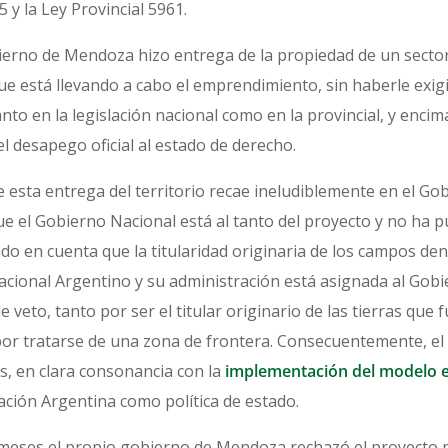
 y la Ley Provincial 5961.
erno de Mendoza hizo entrega de la propiedad de un sector 
e está llevando a cabo el emprendimiento, sin haberle exig
nto en la legislación nacional como en la provincial, y encim
l desapego oficial al estado de derecho.
de esta entrega del territorio recae ineludiblemente en el G
ue el Gobierno Nacional está al tanto del proyecto y no ha 
do en cuenta que la titularidad originaria de los campos d
Nacional Argentino y su administración está asignada al Gob
 veto, tanto por ser el titular originario de las tierras que 
por tratarse de una zona de frontera. Consecuentemente, el
s, en clara consonancia con la
implementación del modelo ex
Nación Argentina como política de estado.
 meses el propio gobierno de Mendoza rechazó el proyecto p