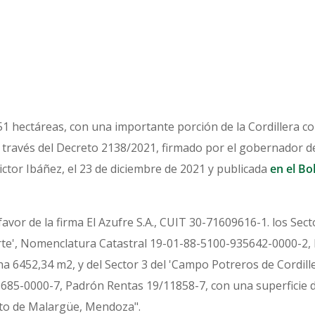
51 hectáreas, con una importante porción de la Cordillera c
a través del Decreto 2138/2021, firmado por el gobernador 
ictor Ibáñez, el 23 de diciembre de 2021 y publicada
en el Bol
favor de la firma El Azufre S.A., CUIT 30-71609616-1. los Sec
orte', Nomenclatura Catastral 19-01-88-5100-935642-0000-2,
ha 6452,34 m2, y del Sector 3 del 'Campo Potreros de Cordil
685-0000-7, Padrón Rentas 19/11858-7, con una superficie d
to de Malargüe, Mendoza".