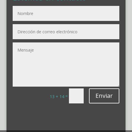
Enviar
=
13 + 14