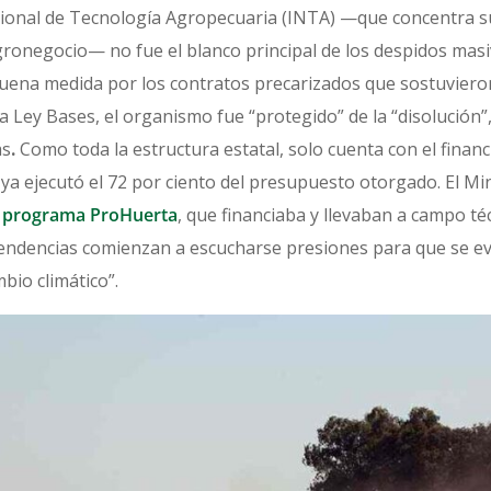
Nacional de Tecnología Agropecuaria (INTA) —que concentra 
ronegocio— no fue el blanco principal de los despidos masi
 buena medida por los contratos precarizados que sostuviero
la Ley Bases, el organismo fue “protegido” de la “disolución
as
.
Como toda la estructura estatal, solo cuenta con el fina
o ya ejecutó el 72 por ciento del presupuesto otorgado. El M
co programa ProHuerta
, que financiaba y llevaban a campo téc
ependencias comienzan a escucharse presiones para que se ev
bio climático”.