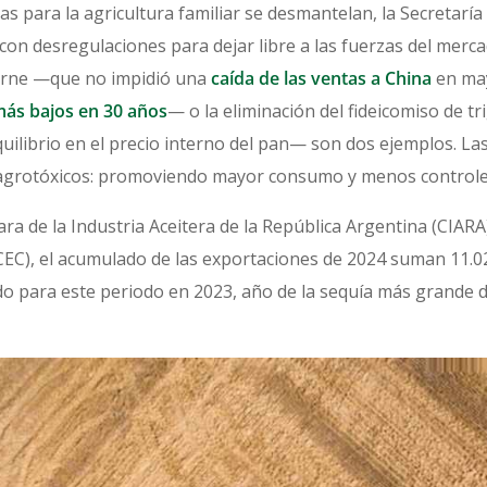
cas para la agricultura familiar se desmantelan, la Secretar
con desregulaciones para dejar libre a las fuerzas del mercad
carne —que no impidió una
caída de las ventas a China
en may
más bajos en 30 años
— o la eliminación del fideicomiso de 
ilibrio en el precio interno del pan— son dos ejemplos. La
s agrotóxicos: promoviendo mayor consumo y menos control
a de la Industria Aceitera de la República Argentina (CIARA)
EC), el acumulado de las exportaciones de 2024 suman 11.02
o para este periodo en 2023, año de la sequía más grande d