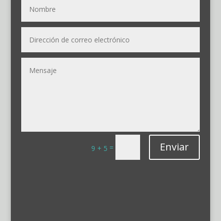
Enviar
=
9 + 5