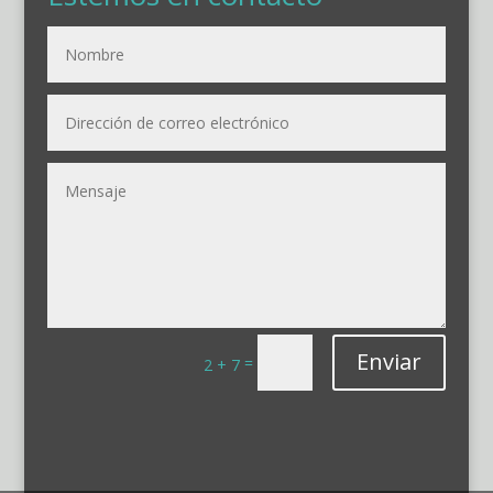
Enviar
=
2 + 7