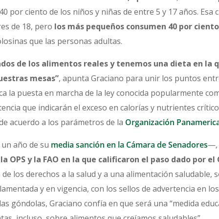
0 por ciento de los niños y niñas de entre 5 y 17 años. Esa c
res de 18, pero
los más pequeños consumen 40 por ciento
golosinas que las personas adultas.
os de los alimentos reales y tenemos una dieta en la q
uestras mesas”
, apunta Graciano para unir los puntos entre
fica la puesta en marcha de la ley conocida popularmente co
tencia que indicarán el exceso en calorías y nutrientes crític
 de acuerdo a los parámetros de la
Organización Panamerica
a un año de su
media sanción en la Cámara de Senadores
—
a OPS y la FAO en la que calificaron el paso dado por e
 de los derechos a la salud y a una alimentación saludable, 
lamentada y en vigencia, con los sellos de advertencia en los
las góndolas, Graciano confía en que será una “medida educ
tas, incluso, sobre alimentos que creíamos saludables”.