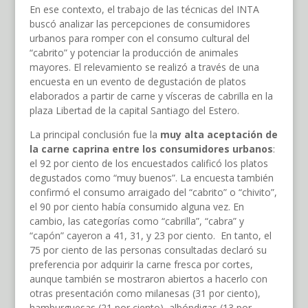
En ese contexto, el trabajo de las técnicas del INTA
buscó analizar las percepciones de consumidores
urbanos para romper con el consumo cultural del
“cabrito” y potenciar la producción de animales
mayores. El relevamiento se realizó a través de una
encuesta en un evento de degustación de platos
elaborados a partir de carne y vísceras de cabrilla en la
plaza Libertad de la capital Santiago del Estero.
La principal conclusión fue la
muy alta aceptación de
la carne caprina entre los consumidores urbanos
:
el 92 por ciento de los encuestados calificó los platos
degustados como “muy buenos”. La encuesta también
confirmó el consumo arraigado del “cabrito” o “chivito”,
el 90 por ciento había consumido alguna vez. En
cambio, las categorías como “cabrilla”, “cabra” y
“capón” cayeron a 41, 31, y 23 por ciento. En tanto, el
75 por ciento de las personas consultadas declaró su
preferencia por adquirir la carne fresca por cortes,
aunque también se mostraron abiertos a hacerlo con
otras presentación como milanesas (31 por ciento),
hamburguesas (21 por ciento), albóndigas (13 por