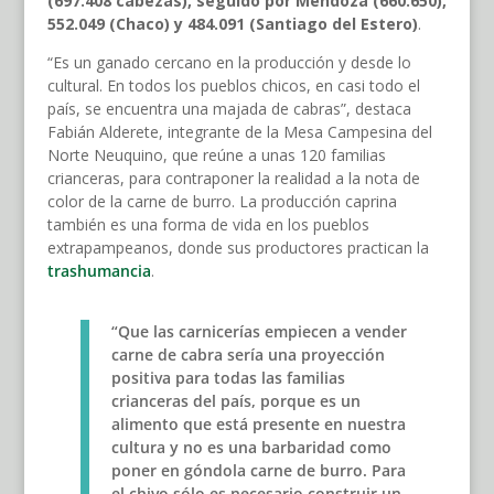
(697.408 cabezas), seguido por Mendoza (660.650),
552.049 (Chaco) y 484.091 (Santiago del Estero)
.
“Es un ganado cercano en la producción y desde lo
cultural. En todos los pueblos chicos, en casi todo el
país, se encuentra una majada de cabras”, destaca
Fabián Alderete, integrante de la Mesa Campesina del
Norte Neuquino, que reúne a unas 120 familias
crianceras, para contraponer la realidad a la nota de
color de la carne de burro. La producción caprina
también es una forma de vida en los pueblos
extrapampeanos, donde sus productores practican la
trashumancia
.
“Que las carnicerías empiecen a vender
carne de cabra sería una proyección
positiva para todas las familias
crianceras del país, porque es un
alimento que está presente en nuestra
cultura y no es una barbaridad como
poner en góndola carne de burro. Para
el chivo sólo es necesario construir un