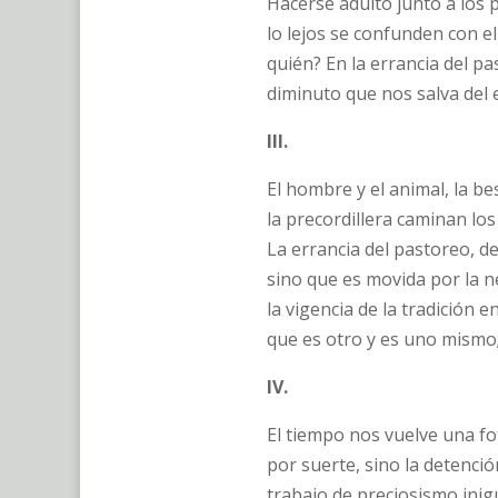
Hacerse adulto junto a los p
lo lejos se confunden con e
quién? En la errancia del p
diminuto que nos salva del e
III.
El hombre y el animal, la be
la precordillera caminan los
La errancia del pastoreo, de
sino que es movida por la n
la vigencia de la tradición 
que es otro y es uno mismo;
IV.
El tiempo nos vuelve una fot
por suerte, sino la detenció
trabajo de preciosismo inig