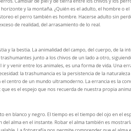
erros. Cambiar de piel y de tierra entre los chivos y los perr
l horizonte y la montaña. ¿Quién es el adulto, el hombre o el
astoreo el perro también es hombre. Hacerse adulto sin perd
xceso de realidad, del arrasamiento de lo real.
stia y la bestia. La animalidad del campo, del cuerpo, de la i
 trashumantes junto a los chivos de un lado a otro, siguiend
l ir y venir entre los animales, es una forma de vida. Una err
ecesidad: la trashumancia es la persistencia de la naturalez
en el centro de un mundo ultramoderno. La errancia es la conv
 que es el espejo que nos recuerda de nuestra propia anima
o en blanco y negro. El tiempo es el tiempo del ojo en el esp
n del alma en el instante. Robar el alma también es mostrarla
ualable. La fotografía nos permite comprender que el alma 