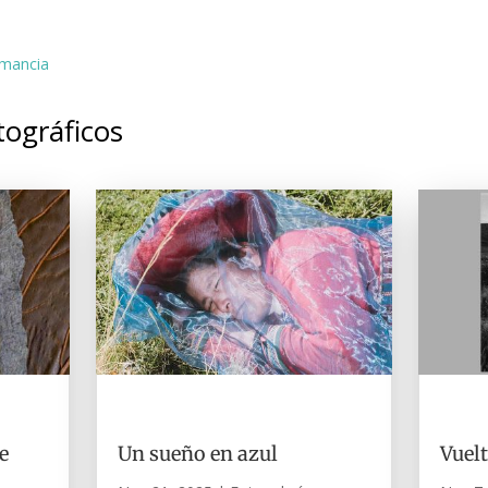
umancia
tográficos
e
Un sueño en azul
Vuelt