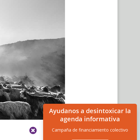
Ayudanos a desintoxicar la
agenda informativa

Campaña de financiamiento colectivo