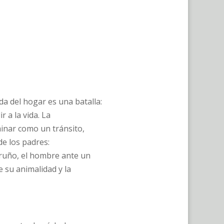
ida del hogar es una batalla:
r a la vida. La
minar como un tránsito,
de los padres:
rruño, el hombre ante un
 su animalidad y la