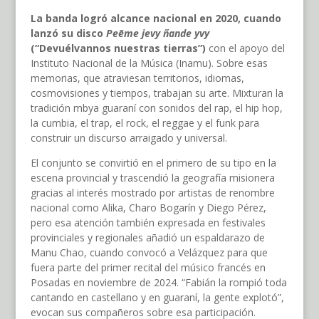
La banda logró alcance nacional en 2020, cuando
lanzó su disco
Peẽme jevy ñande yvy
(“Devuélvannos nuestras tierras”)
con el apoyo del
Instituto Nacional de la Música (Inamu). Sobre esas
memorias, que atraviesan territorios, idiomas,
cosmovisiones y tiempos, trabajan su arte. Mixturan la
tradición mbya guaraní con sonidos del rap, el hip hop,
la cumbia, el trap, el rock, el reggae y el funk para
construir un discurso arraigado y universal.
El conjunto se convirtió en el primero de su tipo en la
escena provincial y trascendió la geografía misionera
gracias al interés mostrado por artistas de renombre
nacional como Alika, Charo Bogarín y Diego Pérez,
pero esa atención también expresada en festivales
provinciales y regionales añadió un espaldarazo de
Manu Chao, cuando convocó a Velázquez para que
fuera parte del primer recital del músico francés en
Posadas en noviembre de 2024. “Fabián la rompió toda
cantando en castellano y en guaraní, la gente explotó”,
evocan sus compañeros sobre esa participación.