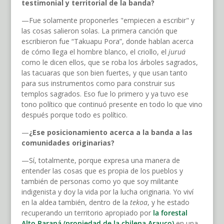
testimonial y territorial de la banda?
—Fue solamente proponerles "empiecen a escribir" y
las cosas salieron solas. La primera canción que
escribieron fue “Takuapu Pora”, donde hablan acerca
de cómo llega el hombre blanco, el criollo, el
juruá
como le dicen ellos, que se roba los árboles sagrados,
las tacuaras que son bien fuertes, y que usan tanto
para sus instrumentos como para construir sus
templos sagrados. Eso fue lo primero y ya tuvo ese
tono político que continuó presente en todo lo que vino
después porque todo es político.
—
¿Ese posicionamiento acerca a la banda a las
comunidades originarias?
—Sí, totalmente, porque expresa una manera de
entender las cosas que es propia de los pueblos y
también de personas como yo que soy militante
indigenista y doy la vida por la lucha originaria. Yo viví
en la aldea también, dentro de la
tekoa
, y he estado
recuperando un territorio apropiado por
la forestal
Alto Paraná (propiedad de la chilena Arauco)
en una