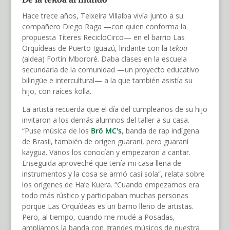
Hace trece años, Teixeira Villalba vivía junto a su
compañero Diego Raga —con quien conforma la
propuesta Títeres RecicloCirco— en el barrio Las
Orquídeas de Puerto Iguazú, lindante con la
tekoa
(aldea) Fortín Mbororé. Daba clases en la escuela
secundaria de la comunidad —un proyecto educativo
bilingüe e intercultural— a la que también asistía su
hijo, con raíces kolla.
La artista recuerda que el día del cumpleaños de su hijo
invitaron a los demás alumnos del taller a su casa.
“Puse música de los
Brô MC's
, banda de rap indígena
de Brasil, también de origen guaraní, pero guaraní
kaygua. Varios los conocían y empezaron a cantar.
Enseguida aproveché que tenía mi casa llena de
instrumentos y la cosa se armó casi sola”, relata sobre
los orígenes de Ha’e Kuera. “Cuando empezamos era
todo más rústico y participaban muchas personas
porque Las Orquídeas es un barrio lleno de artistas.
Pero, al tiempo, cuando me mudé a Posadas,
ampliamos la banda con grandes músicos de nuestra