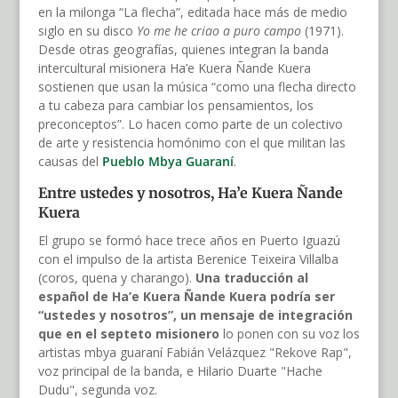
en la milonga “La flecha”, editada hace más de medio
siglo en su disco
Yo me he criao a puro campo
(1971).
Desde otras geografías, quienes integran la banda
intercultural misionera Ha’e Kuera Ñande Kuera
sostienen que usan la música “como una flecha directo
a tu cabeza para cambiar los pensamientos, los
preconceptos”. Lo hacen como parte de un colectivo
de arte y resistencia homónimo con el que militan las
causas del
Pueblo Mbya Guaraní
.
Entre ustedes y nosotros, Ha’e Kuera Ñande
Kuera
El grupo se formó hace trece años en Puerto Iguazú
con el impulso de la artista Berenice Teixeira Villalba
(coros, quena y charango).
Una traducción al
español de Ha’e Kuera Ñande Kuera podría ser
“ustedes y nosotros”, un mensaje de integración
que en el septeto misionero
lo ponen con su voz los
artistas mbya guaraní Fabián Velázquez "Rekove Rap",
voz principal de la banda, e Hilario Duarte "Hache
Dudu", segunda voz.