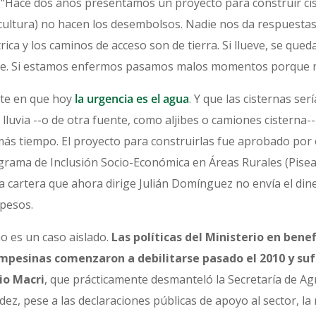
. “Hace dos años presentamos un proyecto para construir ci
icultura) no hacen los desembolsos. Nadie nos da respuestas
rica y los caminos de acceso son de tierra. Si llueve, se que
eve. Si estamos enfermos pasamos malos momentos porque n
iste en que hoy
la urgencia es el agua
. Y que las cisternas se
lluvia --o de otra fuente, como aljibes o camiones cisterna-
ás tiempo. El proyecto para construirlas fue aprobado por e
grama de Inclusión Socio-Económica en Áreas Rurales (Pisea
 cartera que ahora dirige Julián Domínguez no envía el din
 pesos.
o es un caso aislado.
Las políticas del Ministerio en bene
mpesinas comenzaron a debilitarse pasado el 2010 y suf
io Macri
, que prácticamente desmanteló la Secretaría de Agr
ez, pese a las declaraciones públicas de apoyo al sector, la 