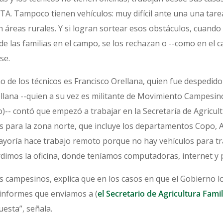
TA. Tampoco tienen vehículos: muy difícil ante una una tarea
 áreas rurales. Y si logran sortear esos obstáculos, cuand
e las familias en el campo, se los rechazan o --como en el ca
se.
o de los técnicos es Francisco Orellana, quien fue despedido
ellana --quien a su vez es militante de Movimiento Campesin
)-- contó que empezó a trabajar en la Secretaría de Agricult
 para la zona norte, que incluye los departamentos Copo, Al
yoría hace trabajo remoto porque no hay vehículos para tra
rdimos la oficina, donde teníamos computadoras, internet y 
s campesinos, explica que en los casos en que el Gobierno l
 informes que enviamos a (
el Secretario de Agricultura Fami
esta”, señala.