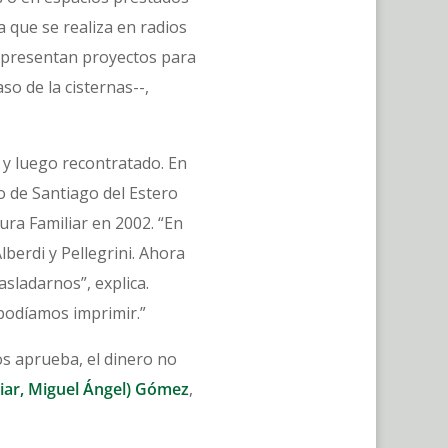
 que se realiza en radios
o presentan proyectos para
so de la cisternas--,
 y luego recontratado. En
o de Santiago del Estero
ura Familiar en 2002. “En
berdi y Pellegrini. Ahora
sladarnos”, explica.
podíamos imprimir.”
os aprueba, el dinero no
liar, Miguel Ángel) Gómez
,