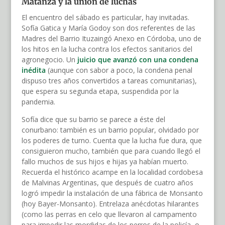
Matanza y la unión de luchas
El encuentro del sábado es particular, hay invitadas.
Sofía Gatica y María Godoy son dos referentes de las
Madres del Barrio Ituzaingó Anexo en Córdoba, uno de
los hitos en la lucha contra los efectos sanitarios del
agronegocio. Un
juicio que avanzó con una condena
inédita
(aunque con sabor a poco, la condena penal
dispuso tres años convertidos a tareas comunitarias),
que espera su segunda etapa, suspendida por la
pandemia.
Sofía dice que su barrio se parece a éste del
conurbano: también es un barrio popular, olvidado por
los poderes de turno. Cuenta que la lucha fue dura, que
consiguieron mucho, también que para cuando llegó el
fallo muchos de sus hijos e hijas ya habían muerto.
Recuerda el histórico acampe en la localidad cordobesa
de Malvinas Argentinas, que después de cuatro años
logró impedir la instalación de una fábrica de Monsanto
(hoy Bayer-Monsanto). Entrelaza anécdotas hilarantes
(como las perras en celo que llevaron al campamento
para impedir las mordidas de los perros de la policía, o