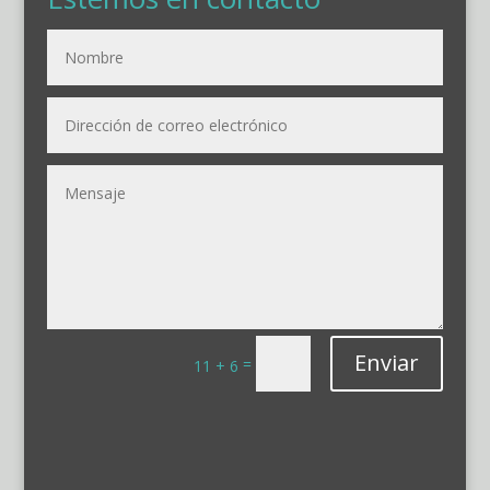
Enviar
=
11 + 6