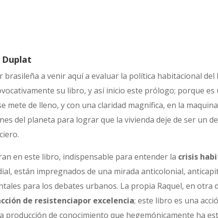
 Duplat
brasileña a venir aquí a evaluar la política habitacional del 
ovocativamente su libro, y así inicio este prólogo; porque es
se mete de lleno, y con una claridad magnífica, en la maquin
nes del planeta para lograr que la vivienda deje de ser un d
ciero.
ran en este libro, indispensable para entender la
crisis hab
al, están impregnados de una mirada anticolonial, anticapita
les para los debates urbanos. La propia Raquel, en otra de
acción de resistenciapor excelencia
; este libro es una acci
e la producción de conocimiento que hegemónicamente ha es