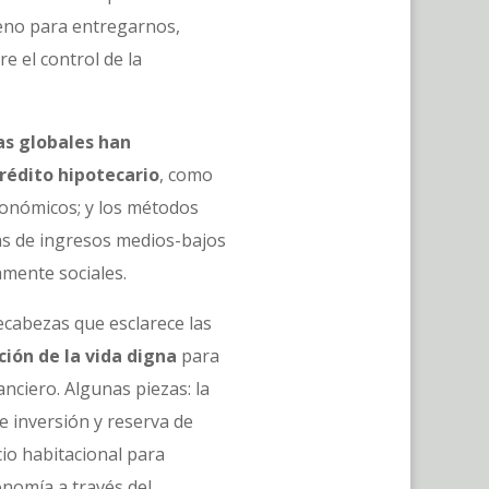
reno para entregarnos,
e el control de la
as globales han
rédito hipotecario
, como
conómicos; y los métodos
lias de ingresos medios-bajos
amente sociales.
ecabezas que esclarece las
ción de la vida digna
para
anciero. Algunas piezas: la
e inversión y reserva de
cio habitacional para
onomía a través del