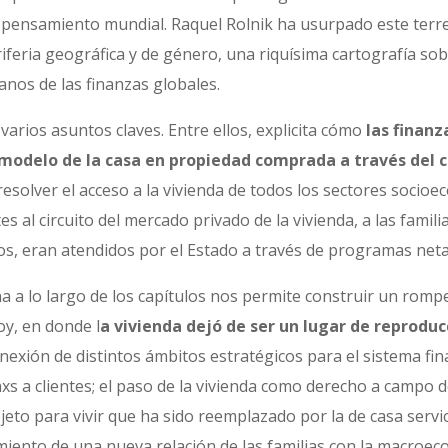
l pensamiento mundial. Raquel Rolnik ha usurpado este ter
iferia geográfica y de género, una riquísima cartografía sobr
anos de las finanzas globales.
rios asuntos claves. Entre ellos, explicita cómo
las finanz
 modelo de la casa en propiedad comprada a través del c
solver el acceso a la vivienda de todos los sectores socioe
s al circuito del mercado privado de la vivienda, a las fami
os, eran atendidos por el Estado a través de programas net
a a lo largo de los capítulos nos permite construir un romp
oy, en donde l
a vivienda dejó de ser un lugar de reproduc
nexión de distintos ámbitos estratégicos para el sistema fin
s a clientes; el paso de la vivienda como derecho a campo d
bjeto para vivir que ha sido reemplazado por la de casa servi
imiento de una nueva relación de las familias con la macroec