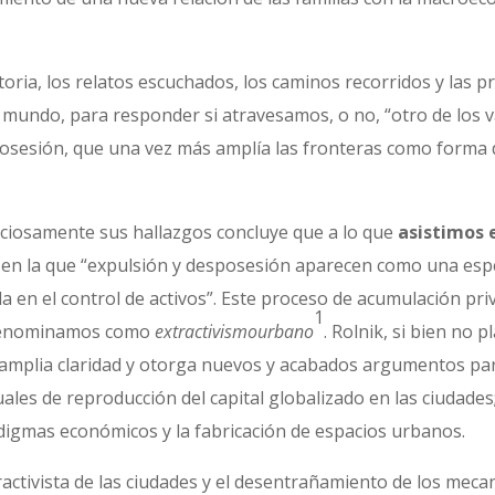
oria, los relatos escuchados, los caminos recorridos y las 
mundo, para responder si atravesamos, o no, “otro de los va
posesión, que una vez más amplía las fronteras como forma 
iosamente sus hallazgos concluye que a lo que
asistimos 
, en la que “expulsión y desposesión aparecen como una espe
 en el control de activos”. Este proceso de acumulación pr
1
 denominamos como
extractivismourbano
. Rolnik, si bien no p
n amplia claridad y otorga nuevos y acabados argumentos pa
ales de reproducción del capital globalizado en las ciudades; 
digmas económicos y la fabricación de espacios urbanos.
ractivista de las ciudades y el desentrañamiento de los mec