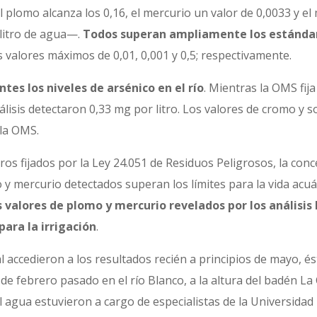
l plomo alcanza los 0,16, el mercurio un valor de 0,0033 y e
litro de agua—.
Todos superan ampliamente los estánda
 valores máximos de 0,01, 0,001 y 0,5; respectivamente.
es los niveles de arsénico en el río
. Mientras la OMS fij
nálisis detectaron 0,33 mg por litro. Los valores de cromo y
 la OMS.
s fijados por la Ley 24.051 de Residuos Peligrosos, la conc
o y mercurio detectados superan los límites para la vida acuá
s valores de plomo y mercurio revelados por los análisis 
para la irrigación
.
l accedieron a los resultados recién a principios de mayo, 
de febrero pasado en el río Blanco, a la altura del badén La
l agua estuvieron a cargo de especialistas de la Universida