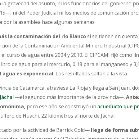
a la gravedad del asunto, ni los funcionarios del gobierno p
5—, ni del Poder Judicial ni los medios de comunicación prov
da por la asamblea hace algunas semanas.
ás la contaminación del río Blanco
si se tienen en cuenta
ención de la Contaminación Ambiental Minero Industrial (C
el curso de agua entre 2004 y 2010. El CIPCAMI fijó como lín
itro de agua para el mercurio, 0,18 para el manganeso y 3,
 agua es exponencial
. Los resultados saltan a la vista.
vincia de Catamarca, atraviesa La Rioja y llega a San Juan, do
 Jáchal
—el segundo más importante de la provincia—.
Antes
 homónima,
pero ese año se construyó un
acueducto que pr
uífero de Huachi, 22 kilómetros al norte de Jáchal.
tado por la actividad de Barrick Gold—
llega de forma sub