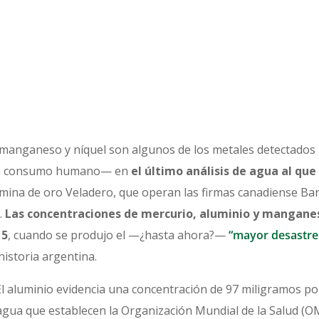
 manganeso y níquel son algunos de los metales detectado
ra consumo humano— en
el último análisis de agua al que
 mina de oro Veladero, que operan las firmas canadiense Barr
.
Las concentraciones de mercurio, aluminio y manganes
15
, cuando se produjo el —¿hasta ahora?—
“mayor desastre
historia argentina.
l aluminio evidencia una concentración de 97 miligramos por
 agua que establecen la Organización Mundial de la Salud (O