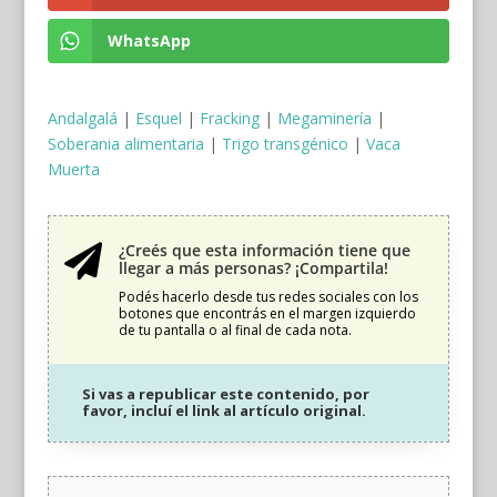
WhatsApp
Andalgalá
|
Esquel
|
Fracking
|
Megaminería
|
Soberania alimentaria
|
Trigo transgénico
|
Vaca
Muerta
¿Creés que esta información tiene que

llegar a más personas? ¡Compartila!
Podés hacerlo desde tus redes sociales con los
botones que encontrás en el margen izquierdo
de tu pantalla o al final de cada nota.
Si vas a republicar este contenido, por
favor, incluí el link al artículo original.