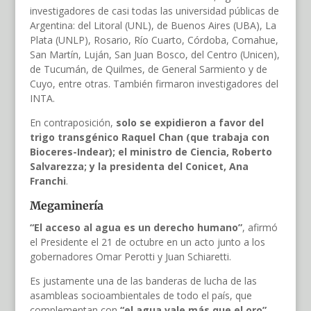
investigadores de casi todas las universidad públicas de
Argentina: del Litoral (UNL), de Buenos Aires (UBA), La
Plata (UNLP), Rosario, Río Cuarto, Córdoba, Comahue,
San Martín, Luján, San Juan Bosco, del Centro (Unicen),
de Tucumán, de Quilmes, de General Sarmiento y de
Cuyo, entre otras. También firmaron investigadores del
INTA.
En contraposición,
solo se expidieron a favor del
trigo transgénico Raquel Chan (que trabaja con
Bioceres-Indear); el ministro de Ciencia, Roberto
Salvarezza; y la presidenta del Conicet, Ana
Franchi
.
Megam
inería
“El acceso al agua es un derecho humano”
, afirmó
el Presidente el 21 de octubre en un acto junto a los
gobernadores Omar Perotti y Juan Schiaretti.
Es justamente una de las banderas de lucha de las
asambleas socioambientales de todo el país, que
complementan con
“el agua vale más que el oro”
.