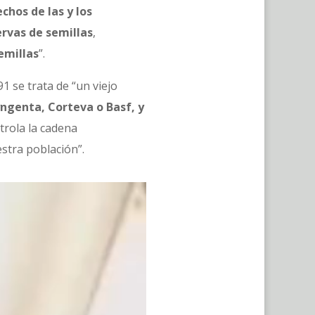
chos de las y los
ervas de semillas
,
emillas
”.
1 se trata de “un viejo
ngenta, Corteva o Basf, y
ntrola la cadena
estra población”.