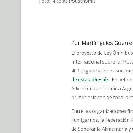
Foto: Nicolas Pousthomis
Por Mariángeles Guerre
El proyecto de Ley Ómnibus
Internacional sobre la Pro
400 organizaciones socioam
de esta adhesión
. En defen
Advierten que incluir a Arg
primer eslabón de toda la ca
Entre las organizaciones f
Fumigarnos, la Federación R
de Soberanía Alimentaria y C