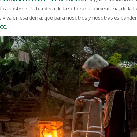
ca sostener la bandera de la soberanía alimentaria, de la luc
viva en esa tierra, que para nosotros y nosotras es bandera
CC
.