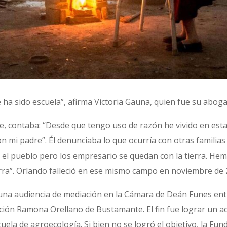
a sido escuela”, afirma Victoria Gauna, quien fue su abogada
, contaba: “Desde que tengo uso de razón he vivido en estas
 mi padre”. Él denunciaba lo que ocurría con otras familias
n el pueblo pero los empresario se quedan con la tierra. Hem
rra”. Orlando falleció en ese mismo campo en noviembre de 
una audiencia de mediación en la Cámara de Deán Funes ent
ción Ramona Orellano de Bustamante. El fin fue lograr un a
cuela de agroecología. Si bien no se logró el objetivo, la Fu