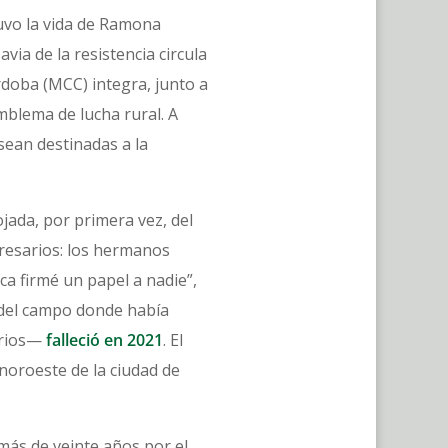
uvo la vida de Ramona
ia de la resistencia circula
rdoba (MCC) integra, junto a
mblema de lucha rural. A
sean destinadas a la
jada, por primera vez, del
resarios: los hermanos
a firmé un papel a nadie”,
 del campo donde había
arios—
falleció en 2021
. El
 noroeste de la ciudad de
 más de veinte años por el