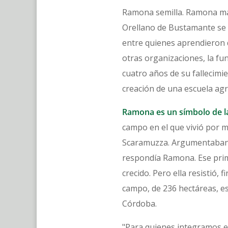
Ramona semilla. Ramona mae
Orellano de Bustamante se s
entre quienes aprendieron d
otras organizaciones, la fu
cuatro años de su fallecimi
creación de una escuela agr
Ramona es un símbolo de l
campo en el que vivió por 
Scaramuzza. Argumentaban qu
respondía Ramona. Ese prim
crecido. Pero ella resistió, 
campo, de 236 hectáreas, es
Córdoba.
"Para quienes integramos e