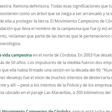
stra. Ramona defensora. Todas esas significaciones que t
ostienen como un árbol que se niega a ser arrancado y la sav
e ella a proteger la tierra. El Movimiento Campesino de Có
ndación que lleva el nombre de la campesina que fue (y es) e
ento, reclaman que parte de las tierras que le pertenecieron 
oecológica.
a vida campesina
en el norte de Córdoba. En 2003 fue desalo
más de 50 años. Los impulsores de la medida fueron dos emp
e ella había firmado una cesión en la década del 90. “Nunc
er desalojo fue el inicio de muchos intentos de desterrarla
firme y allí —pese a los intentos de la Policía y de los empres
ta ubicado en el paraje Las Maravillas, a 200 kilómetros del
l
Movimiento Campesino de Córdoba
, seguir está lucha de