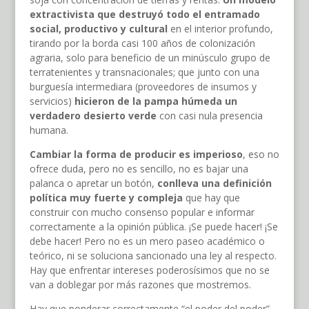
extractivista que destruyó todo el entramado
social, productivo y cultural
en el interior profundo,
tirando por la borda casi 100 años de colonización
agraria, solo para beneficio de un minúsculo grupo de
terratenientes y transnacionales; que junto con una
burguesía intermediara (proveedores de insumos y
servicios)
hicieron de la pampa húmeda un
verdadero desierto verde
con casi nula presencia
humana.
Cambiar la forma de producir es imperioso
, eso no
ofrece duda, pero no es sencillo, no es bajar una
palanca o apretar un botón,
conlleva una definición
política muy fuerte y compleja
que hay que
construir con mucho consenso popular e informar
correctamente a la opinión pública. ¡Se puede hacer! ¡Se
debe hacer! Pero no es un mero paseo académico o
teórico, ni se soluciona sancionado una ley al respecto.
Hay que enfrentar intereses poderosísimos que no se
van a doblegar por más razones que mostremos.
Hay que ponderar correctamente “el poder del poder”