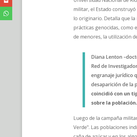
Universidad Nacional de Rí
militar, el Estado construyó
lo originario. Detalla que l
prácticas genocidas, como el
de menores, la utilización 
Diana Lenton –docto
Red de Investigador
engranaje jurídico 
desaparición de la 
coincidió con un t
sobre la población.
Luego de la campaña militar
Verde". Las poblaciones ind
caña de azúcar y en los alg