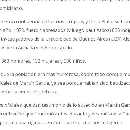
omiciliario.
ada en la confluencia de los ríos Uruguay y De la Plata, se 
n año, 1879, fueron apresados (y luego bautizados) 825 ind
s investigadores de la Universidad de Buenos Aires (UBA) Al
os de la Armada y el Arzobispado.
e 363 hombres, 132 mujeres y 330 niños.
n que la población era más numerosa, sobre todo porque m
ericales de Martín García, ya sea porque habían sido bautizad
cibir la bendición del cura.
os oficiales que dan testimonio de lo sucedido en Martín Gar
ncentración que funcionó antes, durante y después de la Ca
practicó una rígida coerción sobre los cuerpos indígenas.