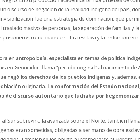
o Negro. En su producción académica brinda pruebas de cómo
 un discurso de negación de la realidad indígena del país, do
a invisibilización fue una estrategia de dominación, que permit
 traslado masivo de personas, la separación de familias y la
de prisioneros como mano de obra esclava y la reducción en
ra en antropología, especialista en temas de política indíg
xs en Genocidio– llama “pecado original” al nacimiento de
que negó los derechos de los pueblos indígenas y, además, 
población originaria.
La conformación del Estado nacional, 
ipo de discurso autoritario que luchaba por hegemonizar
 al Sur sobrevino la avanzada sobre el Norte, también llam
ígenas eran sometidas, obligadas a ser mano de obra esclav
odonales. También se los obligó a incorporarse al Ejército. 