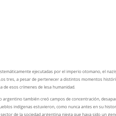
istemáticamente ejecutadas por el imperio otomano, el nazis
. Los tres, a pesar de pertenecer a distintos momentos histó
a de esos crímenes de lesa humanidad.
tado argentino también creó campos de concentración, desapa
ueblos indígenas estuvieron, como nunca antes en su historia
ector de la sociedad argentina niega que haya sido un geno