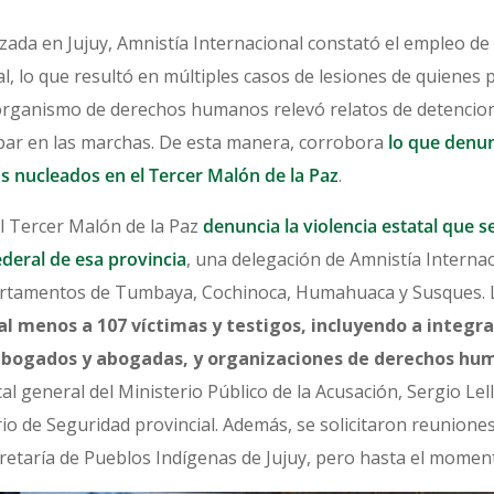
izada en Jujuy, Amnistía Internacional constató el empleo de
l, lo que resultó en múltiples casos de lesiones de quienes 
 organismo de derechos humanos relevó relatos de
detencion
ipar en las marchas. De esta manera, corrobora
lo que denun
s nucleados en el Tercer Malón de la Paz
.
l Tercer Malón de la Paz
denuncia la violencia estatal que s
ederal de esa provincia
, una delegación de Amnistía Internaci
partamentos de Tumbaya, Cochinoca, Humahuaca y Susques. L
al menos a 107 víctimas y testigos, incluyendo a integr
abogados y abogadas, y organizaciones de derechos hu
cal general del Ministerio Público de la Acusación, Sergio Le
io de Seguridad provincial. Además, se solicitaron reuniones
etaría de Pueblos Indígenas de Jujuy, pero hasta el momen