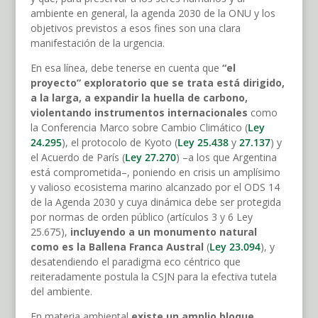
ambiente en general, la agenda 2030 de la ONU y los
objetivos previstos a esos fines son una clara
manifestación de la urgencia.
En esa línea, debe tenerse en cuenta que
“el
proyecto” exploratorio que se trata está dirigido,
a la larga, a expandir la huella de carbono,
violentando instrumentos internacionales
como
la Conferencia Marco sobre Cambio Climático (
Ley
24.295
), el protocolo de Kyoto (
Ley 25.438
y
27.137
) y
el Acuerdo de París (
Ley 27.270
) –a los que Argentina
está comprometida–, poniendo en crisis un amplísimo
y valioso ecosistema marino alcanzado por el ODS 14
de la Agenda 2030 y cuya dinámica debe ser protegida
por normas de orden público (artículos 3 y 6 Ley
25.675),
incluyendo a un monumento natural
como es la Ballena Franca Austral
(
Ley 23.094
), y
desatendiendo el paradigma eco céntrico que
reiteradamente postula la CSJN para la efectiva tutela
del ambiente.
En materia ambiental
existe un amplio bloque