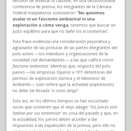
decisión de levantar la cautelar, en una desafortunada
conferencia de prensa, los integrantes de la Cámara
Federal marplatense sostuvieron:
“No quisimos
avalar ni un fascismo ambiental ni una
explotación a cómo venga
, tenemos que buscar un
justo equilibrio para que no dañe los ecosistemas”.
Esta frase evidencia una consideración peyorativa y
agraviante de las posturas de las partes integrantes del
polo activo —los individuos y organizaciones de la
sociedad civil demandantes— a las que califica como
fascismo ambiental
. Mientras que, respecto del polo
pasivo —las empresas Equinor e YPF detentoras del
permiso de exploración sísmica y el Ministerio de
Ambiente— solo refiere que la actividad (explotación)
no debe ser llevada “
a como venga
”.
Esto así, en los últimos tiempos se han escuchado
voces que sostienen que el viejo adagio “
los jueces solo
hablan por sus sentencias
” es cosa del pasado y que, en
la actualidad, los jueces deben acceder a dar
respuestas a las inquietudes de la prensa, pero ello no