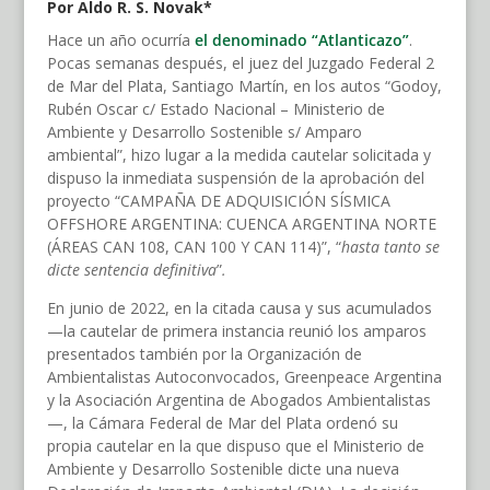
Por Aldo R. S. Novak*
Hace un año ocurría
el denominado “Atlanticazo”
.
Pocas semanas después, el juez del Juzgado Federal 2
de Mar del Plata, Santiago Martín, en los autos “Godoy,
Rubén Oscar c/ Estado Nacional – Ministerio de
Ambiente y Desarrollo Sostenible s/ Amparo
ambiental”, hizo lugar a la medida cautelar solicitada y
dispuso la inmediata suspensión de la aprobación del
proyecto “CAMPAÑA DE ADQUISICIÓN SÍSMICA
OFFSHORE ARGENTINA: CUENCA ARGENTINA NORTE
(ÁREAS CAN 108, CAN 100 Y CAN 114)”, “
hasta tanto se
dicte sentencia definitiva
”
.
En junio de 2022, en la citada causa y sus acumulados
—la cautelar de primera instancia reunió los amparos
presentados también por la Organización de
Ambientalistas Autoconvocados, Greenpeace Argentina
y la Asociación Argentina de Abogados Ambientalistas
—, la Cámara Federal de Mar del Plata ordenó su
propia cautelar en la que dispuso que el Ministerio de
Ambiente y Desarrollo Sostenible dicte una nueva