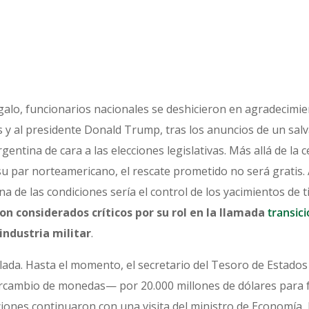
galo, funcionarios nacionales se deshicieron en agradecimien
y al presidente Donald Trump, tras los anuncios de un salv
rgentina de cara a las elecciones legislativas. Más allá de la 
 su par norteamericano, el rescate prometido no será grati
una de las condiciones sería el control de los yacimientos de 
on considerados críticos por su rol en la llamada
transic
 industria militar
.
lada. Hasta el momento, el secretario del Tesoro de Estado
cambio de monedas— por 20.000 millones de dólares para fo
iones continuaron con una visita del ministro de Economía, 