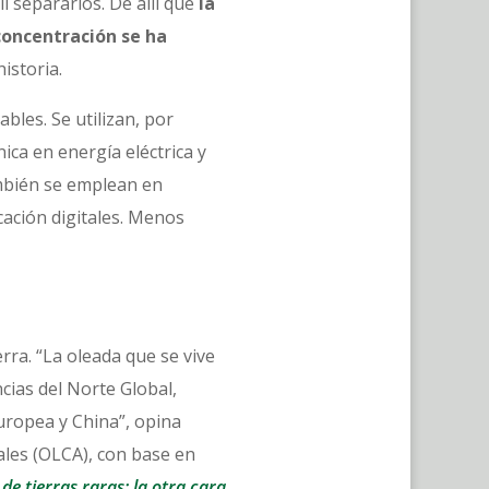
l separarlos. De allí que
la
oncentración se ha
historia.
bles. Se utilizan, por
ica en energía eléctrica y
ambién se emplean en
cación digitales. Menos
rra. “La oleada que se vive
cias del Norte Global,
uropea y China”, opina
ales (OLCA), con base en
e tierras raras: la otra cara