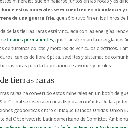
stos minerales suelen hallarse juntos en las rocas y es difíci
donde estos minerales se encuentren en abundancia y c
rrera de una guerra fría
, que sólo tuvo fin en los libros de 
 de las tierras raras está vinculada con las energías renova
n de
imanes permanentes
, que transforman la energía mecán
 de turbinas eólicas y motores de vehículos eléctricos. T
duros, cables de fibra óptica, satélites y sistemas de comuni
tierras raras para la fabricación de aviones y misiles.
 de tierras raras
rras raras ha convertido estos minerales en un botín de gue
Sur Global se inserta en una disputa económica de las poten
siones geopolíticas entre el bloque Estados Unidos-Unión E
nte del Observatorio Latinoamericano de Conflictos Ambient
a defensa de cerro a mar. La lucha de Penco contra la minería d