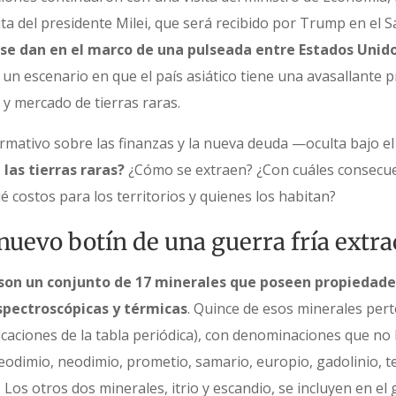
ita del presidente Milei, que será recibido por Trump en el S
se dan en el marco de una pulseada entre Estados Unido
n un escenario en que el país asiático tiene una avasallante 
y mercado de tierras raras.
ormativo sobre las finanzas y la nueva deuda —oculta bajo e
las tierras raras?
¿Cómo se extraen? ¿Con cuáles consecue
costos para los territorios y quienes los habitan?
 nuevo botín de una guerra fría extra
 son un conjunto de 17 minerales que poseen propiedades
spectroscópicas y térmicas
. Quince de esos minerales per
ificaciones de la tabla periódica), con denominaciones que n
eodimio, neodimio, prometio, samario, europio, gadolinio, te
io. Los otros dos minerales, itrio y escandio, se incluyen en e