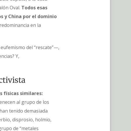
alón Oval.
Todos esas
s y China por el dominio
predominancia en la
l eufemismo del “rescate”—,
ncias? Y,
ctivista
 físicas similares:
tenecen al grupo de los
o han tenido demasiada
rbio, disprosio, holmio,
l grupo de “metales