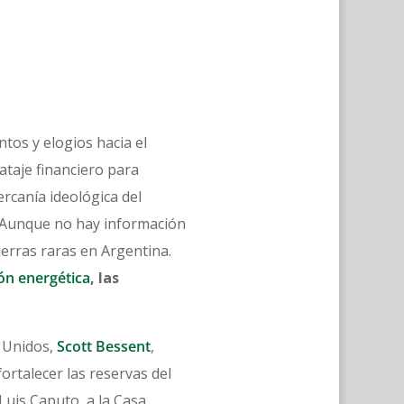
tos y elogios hacia el
ataje financiero para
cercanía ideológica del
s. Aunque no hay información
tierras raras en Argentina.
ión energética
, las
s Unidos,
Scott Bessent
,
rtalecer las reservas del
Luis Caputo, a la Casa