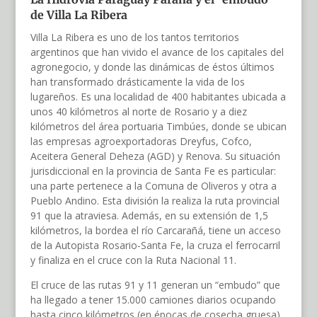
de Villa La Ribera
Villa La Ribera es uno de los tantos territorios
argentinos que han vivido el avance de los capitales del
agronegocio, y donde las dinámicas de éstos últimos
han transformado drásticamente la vida de los
lugareños. Es una localidad de 400 habitantes ubicada a
unos 40 kilómetros al norte de Rosario y a diez
kilómetros del área portuaria Timbúes, donde se ubican
las empresas agroexportadoras Dreyfus, Cofco,
Aceitera General Deheza (AGD) y Renova. Su situación
jurisdiccional en la provincia de Santa Fe es particular:
una parte pertenece a la Comuna de Oliveros y otra a
Pueblo Andino. Esta división la realiza la ruta provincial
91 que la atraviesa. Además, en su extensión de 1,5
kilómetros, la bordea el río Carcarañá, tiene un acceso
de la Autopista Rosario-Santa Fe, la cruza el ferrocarril
y finaliza en el cruce con la Ruta Nacional 11.
El cruce de las rutas 91 y 11 generan un “embudo” que
ha llegado a tener 15.000 camiones diarios ocupando
hasta cinco kilómetros (en épocas de cosecha gruesa).