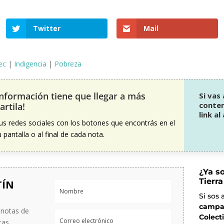
Twitter
Mail
ec
|
Indigencia
|
Pobreza
información tiene que llegar a más
Si vas
conteni
rtila!
link al
us redes sociales con los botones que encontrás en el
pantalla o al final de cada nota.
¿Ya s
Tierra
TÍN
Si sos
campa
 notas de
Colect
tas,