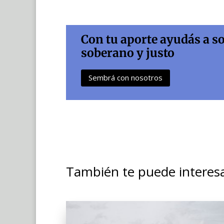
Con tu aporte ayudás a s
soberano y justo
Sembrá con nosotros
También te puede interes