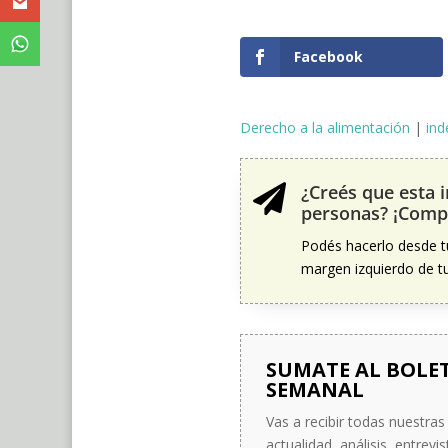
Facebook
Derecho a la alimentación
|
ind
¿Creés que esta 

personas? ¡Compa
Podés hacerlo desde t
margen izquierdo de tu 
SUMATE AL BOLE
SEMANAL
Vas a recibir todas nuestras
actualidad, análisis, entrevis