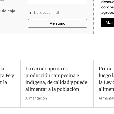
descue
compra
e de baja
agroeco
Noticias por mail
Más 
Me sumo
na
La carne caprina es
Primer
ta Fe y
producción campesina e
luego l
r la
indígena, de calidad y puede
la Ley 
alimentar a la población
alimen
Alimentación
Alimenta