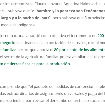
or los economistas Claudio Lozano, Agustina Haimovich e I
ri-- subraya que "
el hambre y la pobreza son fenómeno
largo y a lo ancho del país
", pero subraya que 5 provincia
 media de indigencia.
bierno nacional anunció como objetivo el incremento en
200 
ronegocio
, destinados a la exportación de cereales, e imple
a familiar
, sector que aporta el
80 por ciento de los aliment
l sector de la agricultura familiar podría ampliarse si el pr
to de tierras fiscales para la producción
.
t
e comprende que “el paquete de medidas de contención impl
das extraordinarias de asignaciones universales y pago del 
imprescindible para evitar el derrumbe de un tejido social en