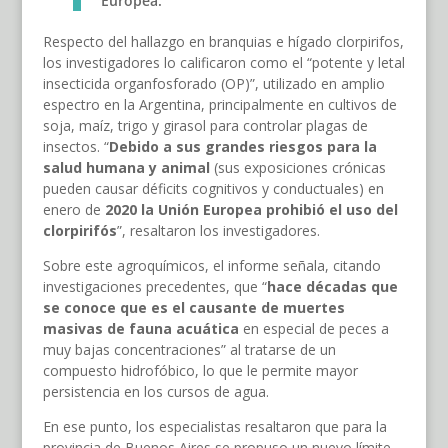
Europea.
Respecto del hallazgo en branquias e hígado clorpirifos,
los investigadores lo calificaron como el “potente y letal
insecticida organfosforado (OP)”, utilizado en amplio
espectro en la Argentina, principalmente en cultivos de
soja, maíz, trigo y girasol para controlar plagas de
insectos. “
Debido a sus grandes riesgos para la
salud humana y animal
(sus exposiciones crónicas
pueden causar déficits cognitivos y conductuales) en
enero de
2020 la Unión Europea prohibió el uso del
clorpirifós
”, resaltaron los investigadores.
Sobre este agroquímicos, el informe señala, citando
investigaciones precedentes, que “
hace décadas que
se conoce que es el causante de muertes
masivas de fauna acuática
en especial de peces a
muy bajas concentraciones” al tratarse de un
compuesto hidrofóbico, lo que le permite mayor
persistencia en los cursos de agua.
En ese punto, los especialistas resaltaron que para la
provincia de Buenos Aires se propuso un nuevo límite