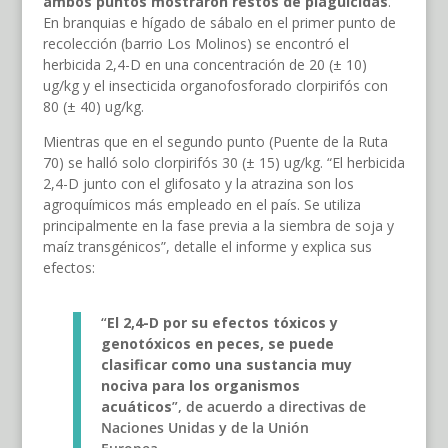
ambos puntos mostraron restos de plaguicidas
.
En branquias e hígado de sábalo en el primer punto de
recolección (barrio Los Molinos) se encontró el
herbicida 2,4-D en una concentración de 20 (± 10)
ug/kg y el insecticida organofosforado clorpirifós con
80 (± 40) ug/kg.
Mientras que en el segundo punto (Puente de la Ruta
70) se halló solo clorpirifós 30 (± 15) ug/kg. “El herbicida
2,4-D junto con el glifosato y la atrazina son los
agroquímicos más empleado en el país. Se utiliza
principalmente en la fase previa a la siembra de soja y
maíz transgénicos”, detalle el informe y explica sus
efectos:
“
El 2,4-D por su efectos tóxicos y
genotóxicos en peces, se puede
clasificar como una sustancia muy
nociva para los organismos
acuáticos
”, de acuerdo a directivas de
Naciones Unidas y de la Unión