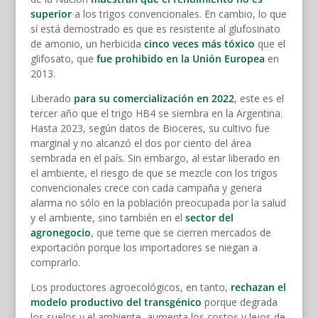
superior
a los trigos convencionales. En cambio, lo que
sí está demostrado es que es resistente al glufosinato
de amonio, un herbicida
cinco veces más tóxico
que el
glifosato, que
fue prohibido en la Unión Europea
en
2013.
Liberado
para su comercialización en 2022
, este es el
tercer año que el trigo HB4 se siembra en la Argentina.
Hasta 2023, según datos de Bioceres, su cultivo fue
marginal y no alcanzó el dos por ciento del área
sembrada en el país. Sin embargo, al estar liberado en
el ambiente, el riesgo de que se mezcle con los trigos
convencionales crece con cada campaña y genera
alarma no sólo en la población preocupada por la salud
y el ambiente, sino también en el
sector del
agronegocio
, que teme que se cierren mercados de
exportación porque los importadores se niegan a
comprarlo.
Los productores agroecológicos, en tanto,
rechazan el
modelo productivo del transgénico
porque degrada
los suelos y el ambiente, aumenta los costos y lejos de