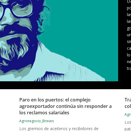
Da
po
la
la
go
un
si
ca
lo
ne
tr
Paro en los puertos: el complejo
Tr
agroexportador continúa sin responder a
co
los reclamos salariales
Agr
Agronegocio_Breves
Los
Los gremios de aceiteros y recibidores de
pat