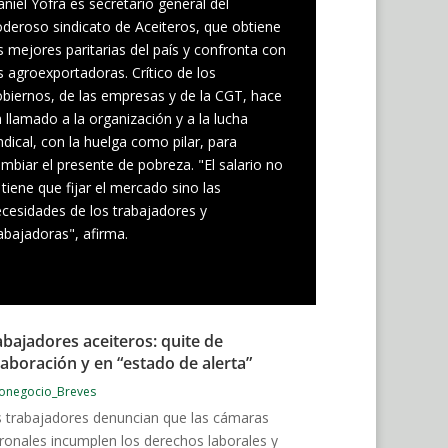
niel Yofra es secretario general del
deroso sindicato de Aceiteros, que obtiene
s mejores paritarias del país y confronta con
s agroexportadoras. Crítico de los
biernos, de las empresas y de la CGT, hace
 llamado a la organización y a la lucha
ndical, con la huelga como pilar, para
mbiar el presente de pobreza. "El salario no
 tiene que fijar el mercado sino las
cesidades de los trabajadores y
abajadoras", afirma.
abajadores aceiteros: quite de
laboración y en “estado de alerta”
onegocio_Breves
 trabajadores denuncian que las cámaras
ronales incumplen los derechos laborales y