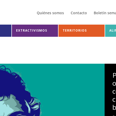
Quiénes somos
Contacto
Boletín sem
EXTRACTIVISMOS
TERRITORIOS
AL
P
o
c
c
b