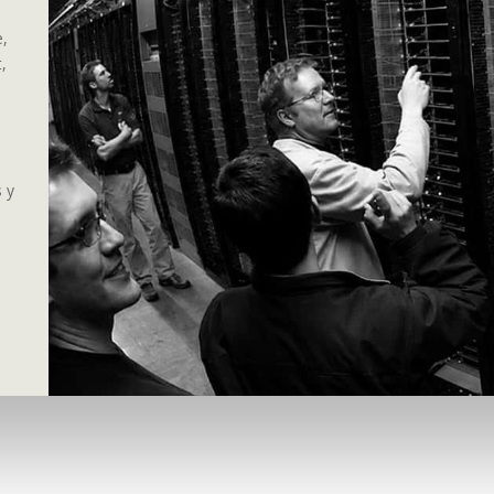
e,
,
s y