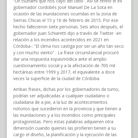
“Un tsunami que nos cayó del cielo”. Así se refirió el ex
gobernador cordobés José Manuel De La Sota en
ocasión de las inundaciones ocurridas en la zona de
Sierras Chicas el 15 y 16 de febrero de 2015. Por ese
hecho fallecieron siete personas. Seis años después, el
gobernador Juan Schiaretti dijo a través de Twitter -en
relación a los incendios acontecidos en 2021 en
Córdoba-: “El clima nos castiga por ser un año tan seco
y con mucho viento” . La frase circunstancial procuró
dar una respuesta espasmódica ante el amplio
cuestionamiento social y a la afectación de 700 mil
hectáreas entre 1999 y 2017, el equivalente a doce
veces la superficie de la ciudad de Córdoba.
Ambas frases, dichas por los gobernadores de turno,
podrían ser adjudicadas a cualquier ciudadano o
ciudadana de a pie, a la luz de acontecimientos
notorios que sucedieron en la provincia y que tienen a
las inundaciones y a los incendios como principales
protagonistas. Pero estas palabras adquieren otra
dimensión cuando quienes las profieren tienen a su
cargo el diseño, la planificación y la ejecución de las