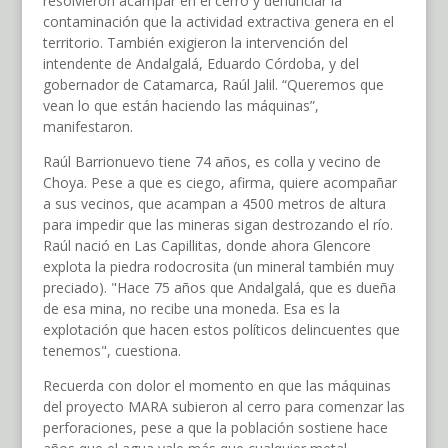
resolvieron acampar en el cerro y denunciar la
contaminación que la actividad extractiva genera en el
territorio. También exigieron la intervención del
intendente de Andalgalá, Eduardo Córdoba, y del
gobernador de Catamarca, Raúl Jalil. “Queremos que
vean lo que están haciendo las máquinas”,
manifestaron.
Raúl Barrionuevo tiene 74 años, es colla y vecino de
Choya. Pese a que es ciego, afirma, quiere acompañar
a sus vecinos, que acampan a 4500 metros de altura
para impedir que las mineras sigan destrozando el río.
Raúl nació en Las Capillitas, donde ahora Glencore
explota la piedra rodocrosita (un mineral también muy
preciado). "Hace 75 años que Andalgalá, que es dueña
de esa mina, no recibe una moneda. Esa es la
explotación que hacen estos políticos delincuentes que
tenemos", cuestiona.
Recuerda con dolor el momento en que las máquinas
del proyecto MARA subieron al cerro para comenzar las
perforaciones, pese a que la población sostiene hace