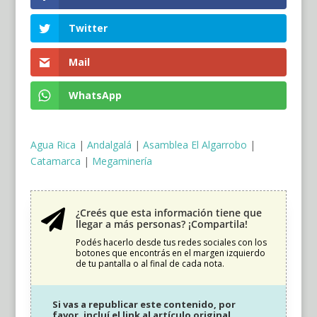
Twitter
Mail
WhatsApp
Agua Rica
|
Andalgalá
|
Asamblea El Algarrobo
|
Catamarca
|
Megaminería
¿Creés que esta información tiene que

llegar a más personas? ¡Compartila!
Podés hacerlo desde tus redes sociales con los
botones que encontrás en el margen izquierdo
de tu pantalla o al final de cada nota.
Si vas a republicar este contenido, por
favor, incluí el link al artículo original.