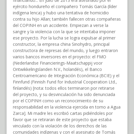
financiando... En julio de 2013 era asesinado por el
ejército hondureño el compañero Tomás García (líder
indígena lenca) y hubo una tentativa de homicidio
contra su hijo Allan; también fallecen otras compañeras
del COPINH en un accidente. Empiezan a verse la
sangre y la violencia con la que se intentaba imponer
ese proyecto. Por la lucha se logra expulsar al primer
constructor, la empresa china Sinohydro, principal
constructora de represas del mundo, y luego entraron
varios bancos inversores en el proyecto: el FMO
(Nederlandse Financierings-Maatschappij voor
Ontwikkelingslanden N.V., holandés), el Banco
Centroamericano de Integración Económica (BCIE) y el
Finnfund (Finnish Fund for Industrial Cooperation Ltd.,
finlandés) [nota: todos ellos terminaron por retirarse
del proyecto, y su desvinculación ha sido denunciada
por el COPINH como un reconocimiento de su
responsabilidad en la violencia ejercida en torno a Agua
Zarca]. Mi madre les escribió cartas pidiéndoles por
favor que se retiraran de este proyecto que estaba
vinculado con la violación de los derechos de las
comunidades indígenas y con el asesinato de Tomás