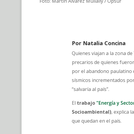
Foto: Martín Álvarez Mullally / Opsur
Por Natalia Concina
Quienes viajan a la zona de
precarios de quienes fuero
por el abandono paulatino d
sísmicos incrementados por 
“salvaría al país”.
El
trabajo
"Energía y Secto
Socioambiental)
, explica 
que quedan en el país.