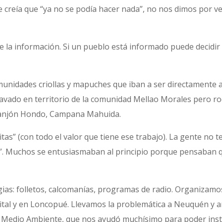
 creía que “ya no se podía hacer nada”, no nos dimos por v
 la información. Si un pueblo está informado puede decidir
unidades criollas y mapuches que iban a ser directamente af
lavado en territorio de la comunidad Mellao Morales pero r
 Zanjón Hondo, Campana Mahuida.
as” (con todo el valor que tiene ese trabajo). La gente no te
”. Muchos se entusiasmaban al principio porque pensaban qu
gias: folletos, calcomanías, programas de radio. Organizamo
tal y en Loncopué. Llevamos la problemática a Neuquén y 
 Medio Ambiente, que nos ayudó muchísimo para poder insta