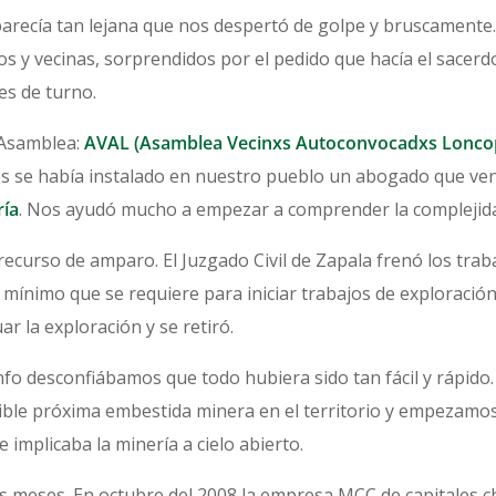
arecía tan lejana que nos despertó de golpe y bruscamente.
 y vecinas, sorprendidos por el pedido que hacía el sacerdo
es de turno.
a Asamblea:
AVAL (Asamblea Vecinxs Autoconvocadxs Lonco
s se había instalado en nuestro pueblo un abogado que ven
ría
. Nos ayudó mucho a empezar a comprender la complejida
curso de amparo. El Juzgado Civil de Zapala frenó los trab
 mínimo que se requiere para iniciar trabajos de exploració
r la exploración y se retiró.
unfo desconfiábamos que todo hubiera sido tan fácil y rápi
ble próxima embestida minera en el territorio y empezamos
e implicaba la minería a cielo abierto.
s meses. En octubre del 2008 la empresa MCC de capitales c