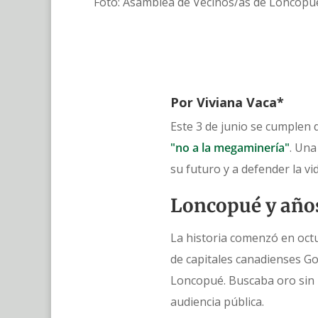
Foto: Asamblea de Vecinos/as de Loncopu
Por Viviana Vaca*
Este 3 de junio se cumplen
"no a la megaminería"
. Una
su futuro y a defender la vi
Loncopué y año
La historia comenzó en oct
de capitales canadienses G
Loncopué. Buscaba oro sin 
audiencia pública.