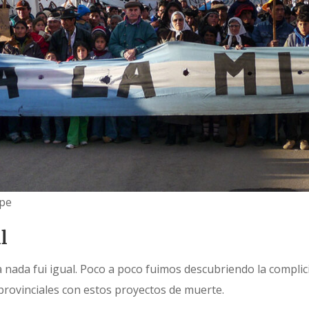
upe
l
 nada fui igual. Poco a poco fuimos descubriendo la complic
provinciales con estos proyectos de muerte.