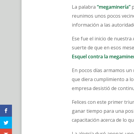
La palabra
“megaminería”
p
reunimos unos pocos vecinos
información a las autoridad
Ese fue el inicio de nuestr
suerte de que en esos mese
Esquel contra la megamine
En pocos días armamos un re
que diera cumplimiento a lo
empresa desistió de continua
Felices con este primer tri
ganar tiempo para una posi
capacitación acerca de lo qu
La alegría duró apenas uno