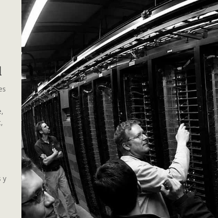
al
es
e,
,
s y