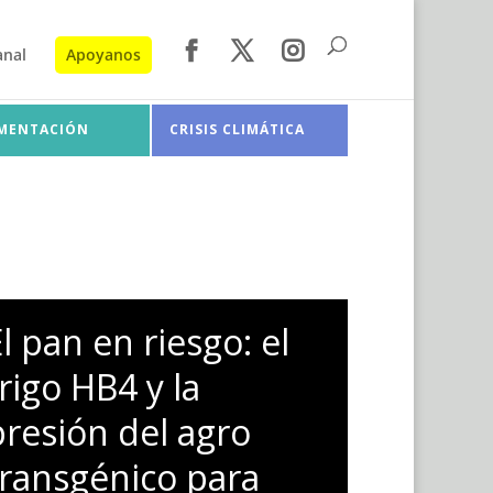
anal
Apoyanos
IMENTACIÓN
CRISIS CLIMÁTICA
l pan en riesgo: el
rigo HB4 y la
presión del agro
transgénico para