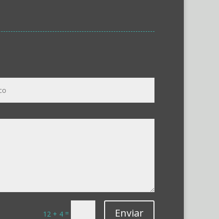
Enviar
=
12 + 4