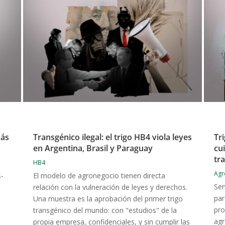
más
Transgénico ilegal: el trigo HB4 viola leyes
Tr
en Argentina, Brasil y Paraguay
cu
tra
HB4
Agr
s-
El modelo de agronegocio tienen directa
Sem
relación con la vulneración de leyes y derechos.
par
Una muestra es la aprobación del primer trigo
pro
transgénico del mundo: con "estudios" de la
agr
propia empresa, confidenciales, y sin cumplir las