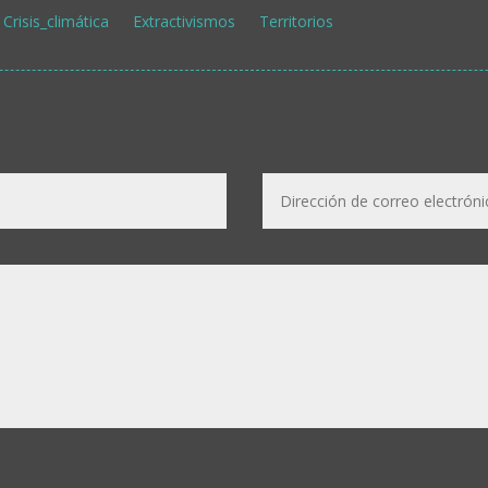
Crisis_climática
Extractivismos
Territorios