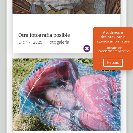
Ayudanos a
Otra fotografía posible
desintoxicar la
agenda informativa
Dic 17, 2025
|
Fotogalería

Campaña de
financiamiento colectivo
Me sumo