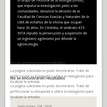
El Grupo de Filosofía de la Biología (GFdB),
que impulsa la investigación junto a las
comunidades, denunció la decisión de la
Facultad de Ciencias Exactas y Naturales de la
UBA de echarlos de la oficina que ocupan
hace 20 años. En Córdoba, el sindicato ATE-
INTA repudió la persecución y suspensión de
un ingeniero agrónomo por difundir la
agroecología.
No se encontraron resultados
La página solicitada no pudo encontrarse. Trate de
perfeccionar su búsqueda o utilice la navegación para
No se encontraron resultados
localizar la entrada.
La página solicitada no pudo encontrarse. Trate de
perfeccionar su búsqueda o utilice la navegación para
localizar la entrada.
Selecciones |08, 2026