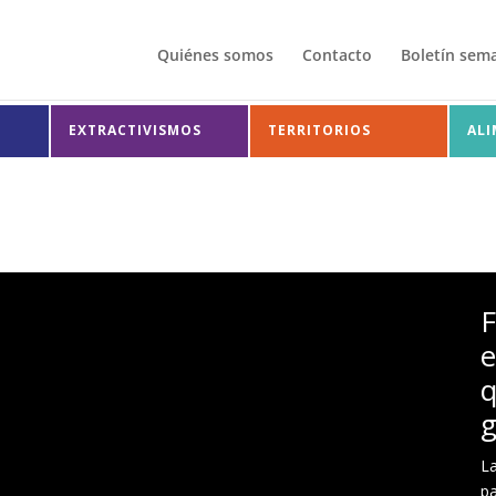
Quiénes somos
Contacto
Boletín sem
EXTRACTIVISMOS
TERRITORIOS
AL
F
q
g
La
pa