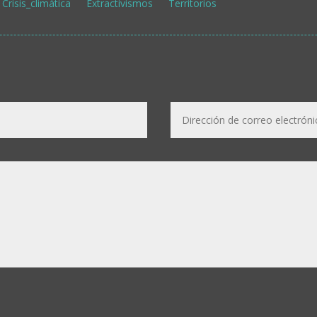
Crisis_climática
Extractivismos
Territorios