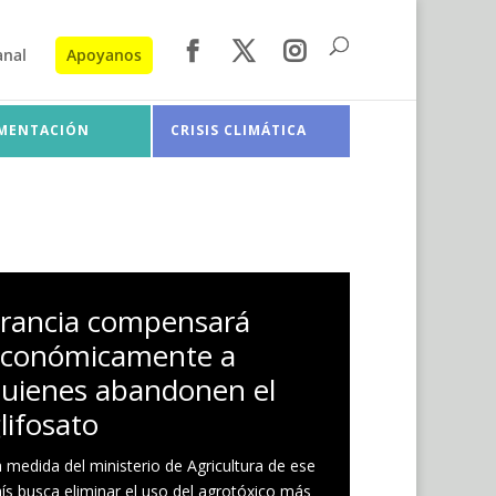
anal
Apoyanos
IMENTACIÓN
CRISIS CLIMÁTICA
rancia compensará
económicamente a
uienes abandonen el
lifosato
 medida del ministerio de Agricultura de ese
ís busca eliminar el uso del agrotóxico más