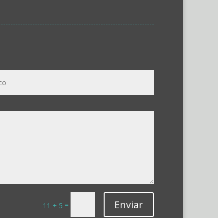
Enviar
=
11 + 5