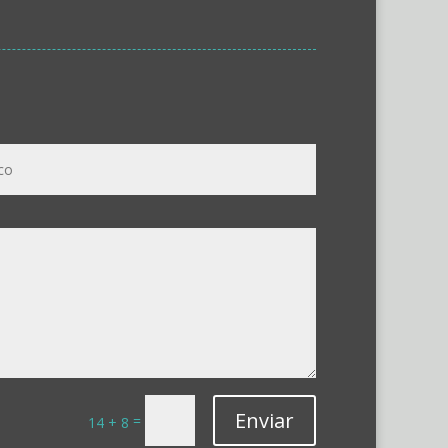
Enviar
=
14 + 8