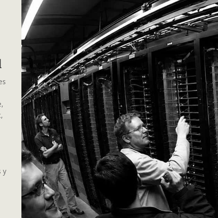
al
es
e,
,
s y