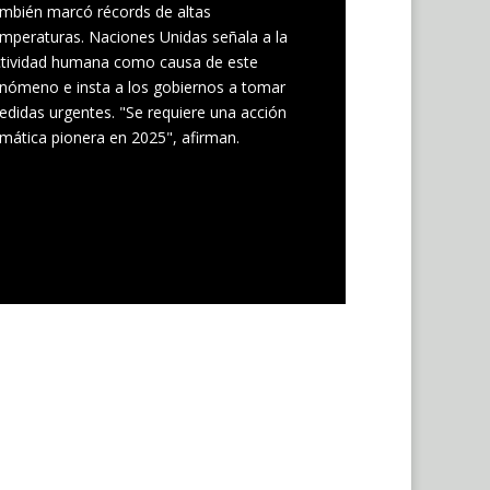
mbién marcó récords de altas
mperaturas. Naciones Unidas señala a la
ctividad humana como causa de este
nómeno e insta a los gobiernos a tomar
didas urgentes. "Se requiere una acción
imática pionera en 2025", afirman.