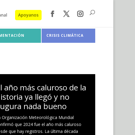
anal
Apoyanos
IMENTACIÓN
CRISIS CLIMÁTICA
l año más caluroso de la
istoria ya llegó y no
ugura nada bueno
 Organización Meteorológica Mundial
nfirmó que 2024 fue el año más caluroso
sde que hay registros. La última década