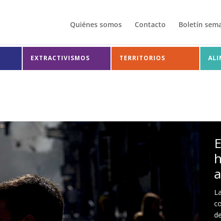
Quiénes somos
Contacto
Boletín sem
EXTRACTIVISMOS
TERRITORIOS
AL
E
h
a
La
co
de