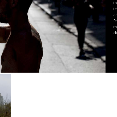
ta
te
a
fe
me
cl