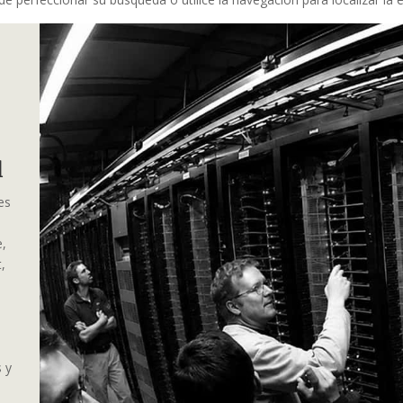
al
es
e,
,
s y