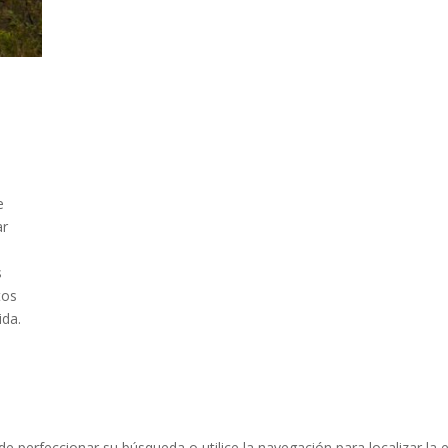
e
ar
s
tos
ida.
e perfeccionar su búsqueda o utilice la navegación para localizar la 