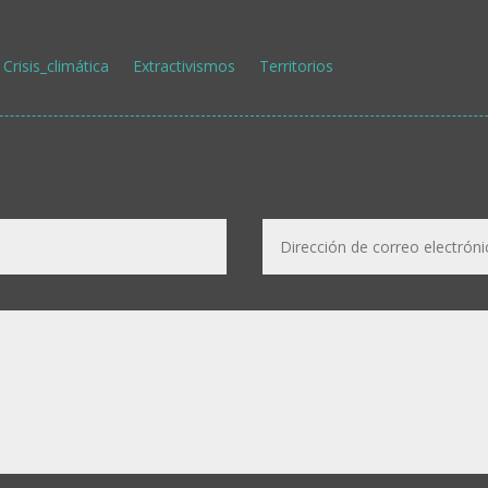
Crisis_climática
Extractivismos
Territorios