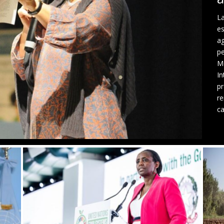
La
es
ag
pe
Mo
In
pr
re
ca