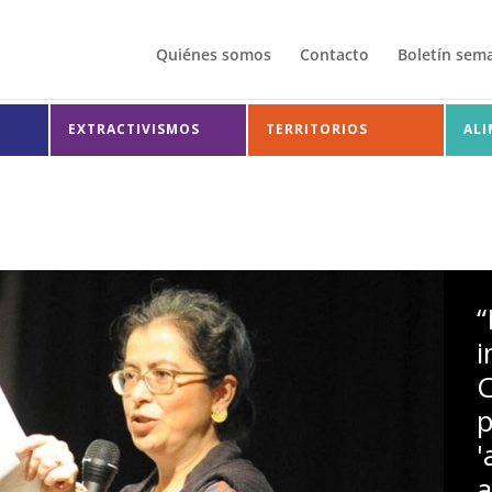
Quiénes somos
Contacto
Boletín sem
EXTRACTIVISMOS
TERRITORIOS
AL
“
i
p
'
a