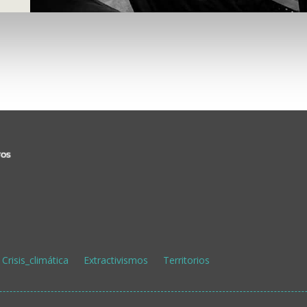
Crisis_climática
Extractivismos
Territorios