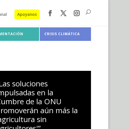
anal
Apoyanos
IMENTACIÓN
CRISIS CLIMÁTICA
Las soluciones
mpulsadas en la
Cumbre de la ONU
romoverán aún más la
agricultura sin
gricultores'”