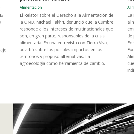
Alimentación
Ali
l
El Relator sobre el Derecho a la Alimentación de
La 
da
la ONU, Michael Fakhri, denunció que la Cumbre
ali
s
responde a los intereses de multinacionales que
emp
son, en gran parte, responsables de la crisis
de 
alimentaria. En una entrevista con Tierra Viva,
For
advirtió sobre los posibles impactos en los
Fun
bajo
territorios y propuso alternativas. La
Ali
.
agroecología como herramienta de cambio.
cue
ind