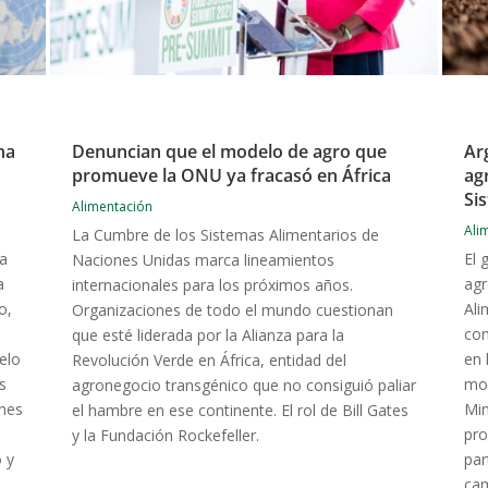
na
Denuncian que el modelo de agro que
Ar
promueve la ONU ya fracasó en África
ag
Si
Alimentación
Ali
La Cumbre de los Sistemas Alimentarios de
la
El 
Naciones Unidas marca lineamientos
a
agr
internacionales para los próximos años.
o,
Ali
Organizaciones de todo el mundo cuestionan
con
que esté liderada por la Alianza para la
elo
en 
Revolución Verde en África, entidad del
s
mod
agronegocio transgénico que no consiguió paliar
ones
Min
el hambre en ese continente. El rol de Bill Gates
pro
y la Fundación Rockefeller.
 y
par
cam