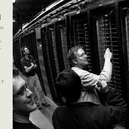
al
es
e,
,
s y