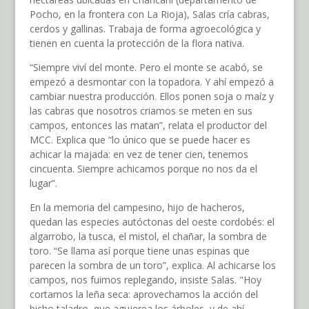
Pocho, en la frontera con La Rioja), Salas cría cabras,
cerdos y gallinas. Trabaja de forma agroecológica y
tienen en cuenta la protección de la flora nativa.
“Siempre viví del monte. Pero el monte se acabó, se
empezó a desmontar con la topadora. Y ahí empezó a
cambiar nuestra producción. Ellos ponen soja o maíz y
las cabras que nosotros criamos se meten en sus
campos, entonces las matan”, relata el productor del
MCC. Explica que “lo único que se puede hacer es
achicar la majada: en vez de tener cien, tenemos
cincuenta. Siempre achicamos porque no nos da el
lugar”.
En la memoria del campesino, hijo de hacheros,
quedan las especies autóctonas del oeste cordobés: el
algarrobo, la tusca, el mistol, el chañar, la sombra de
toro. “Se llama así porque tiene unas espinas que
parecen la sombra de un toro”, explica. Al achicarse los
campos, nos fuimos replegando, insiste Salas. "Hoy
cortamos la leña seca: aprovechamos la acción del
bicho taladro, que agujerea los árboles, y de ahí