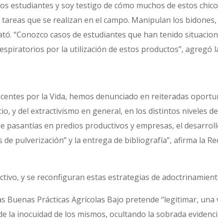
y los estudiantes y soy testigo de cómo muchos de estos chic
s tareas que se realizan en el campo. Manipulan los bidones,
ató. “Conozco casos de estudiantes que han tenido situacion
spiratorios por la utilización de estos productos”, agregó l
ocentes por la Vida, hemos denunciado en reiteradas oportun
, y del extractivismo en general, en los distintos niveles de
e pasantías en predios productivos y empresas, el desarrol
s de pulverización” y la entrega de bibliografía”, afirma la 
ctivo, y se reconfiguran estas estrategias de adoctrinamient
las Buenas Prácticas Agrícolas Bajo pretende “legitimar, una 
de la inocuidad de los mismos, ocultando la sobrada eviden