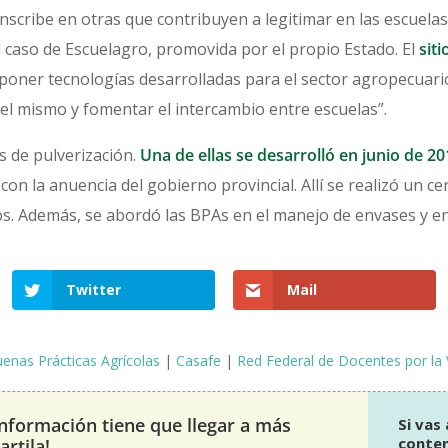
nscribe en otras que contribuyen a legitimar en las escuela
el caso de Escuelagro, promovida por el propio Estado. El
siti
oner tecnologías desarrolladas para el sector agropecuario, v
 el mismo y fomentar el intercambio entre escuelas”.
s de pulverización.
Una de ellas se desarrolló en junio de 20
, con la anuencia del gobierno provincial. Allí se realizó un 
os. Además, se abordó las BPAs en el manejo de envases y en
Twitter
Mail
enas Prácticas Agrícolas
|
Casafe
|
Red Federal de Docentes por la 
información tiene que llegar a más
Si vas
conteni
rtila!